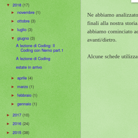
2018
(17)
▼
novembre
(1)
►
Ne abbiamo analizzato 
ottobre
(3)
►
finali alla nostra storia
luglio
(3)
►
abbiamo cominciato ad i
giugno
(3)
▼
avanti/dietro.
A lezione di Coding: Il
Coding con Nemo part.1
Alcune schede utilizza
A lezione di Coding
estate in arrivo
aprile
(4)
►
marzo
(1)
►
febbraio
(1)
►
gennaio
(1)
►
2017
(10)
►
2016
(24)
►
2015
(38)
►