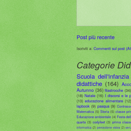
Post più recente
Iscriviti a:
Commenti sul post (A
Categorie Did
Scuola dell'infanzia
didattiche
(164)
Acco
Autunno
(36)
filastrocche
(34
(18)
Natale
(16)
I discorsi e le 
(13)
educazione alimentare
(12
lapbook
(9)
pasqua
(9)
Contrass
Matematica
(5)
Storia
(5)
classe pr
Educazione ambientale
(4)
Festa del
quarta
(3)
codyfeet
(3)
prima class
informatica
(2)
percezione visiva
(2)
sen