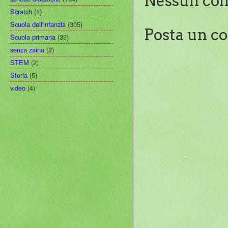
Nessun co
Scratch
(1)
Scuola dell'infanzia
(305)
Posta un 
Scuola primaria
(33)
senza zaino
(2)
STEM
(2)
Storia
(5)
video
(4)