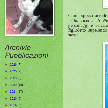
Come spesso accade ne
“Alla ricerca di N
personaggi e cercato
figlioletto superand
stessa.
Archivio
Pubblicazioni
2026
(7)
►
2025
(2)
►
2023
(3)
►
2022
(16)
►
2021
(27)
►
2020
(9)
►
2019
(5)
►