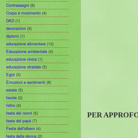
Contrassegni
(8)
Corpo e movimento
(4)
DAD
(1)
decorazioni
(9)
diplomi
(1)
educazione alimentare
(12)
Educazione ambientale
(4)
educazione civica
(1)
educazione stradale
(5)
Egizi
(3)
Emozioni e sentimenti
(8)
estate
(5)
favole
(2)
feltro
(4)
festa dei nonni
(5)
PER APPROFO
festa del papà
(7)
Festa dell'albero
(4)
festa della donna
(2)