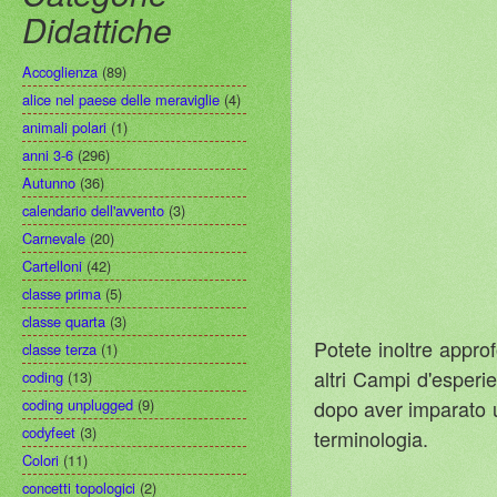
Didattiche
Accoglienza
(89)
alice nel paese delle meraviglie
(4)
animali polari
(1)
anni 3-6
(296)
Autunno
(36)
calendario dell'avvento
(3)
Carnevale
(20)
Cartelloni
(42)
classe prima
(5)
classe quarta
(3)
Potete inoltre approf
classe terza
(1)
altri Campi d'esperie
coding
(13)
dopo aver imparato u
coding unplugged
(9)
codyfeet
(3)
terminologia.
Colori
(11)
concetti topologici
(2)