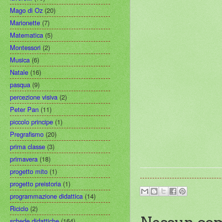
Mago di Oz
(20)
Marionette
(7)
Matematica
(5)
Montessori
(2)
Musica
(6)
Natale
(16)
pasqua
(9)
percezione visiva
(2)
Peter Pan
(11)
piccolo principe
(1)
Pregrafismo
(20)
prima classe
(3)
primavera
(18)
progetto mito
(1)
progetto preistoria
(1)
programmazione didattica
(14)
Riciclo
(2)
schede didattiche
(164)