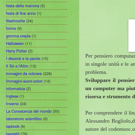
festa della mamma
(5)
festa di fine anno
(1)
filastrocche
(34)
forme
(9)
gomma crepla
(1)
Halloween
(11)
Harry Potter
(2)
Per pensiero computaz
I discorsi e le parole
(15)
in singole unità e le 
Il Sè e l'Altro
(13)
problema.
immagini da colorare
(228)
Sviluppare il pensie
Immagini-suoni-colori
(14)
un computer ma piutt
informatica
(2)
Inglese
(1)
risorsa e strumento d
Inverno
(24)
La Conoscenza del mondo
(50)
Per comprendere il lin
laboratorio scientifico
(6)
Alessandro Bogliolo,d
lapbook
(9)
autore del codemooc.o
lavoretti
(79)