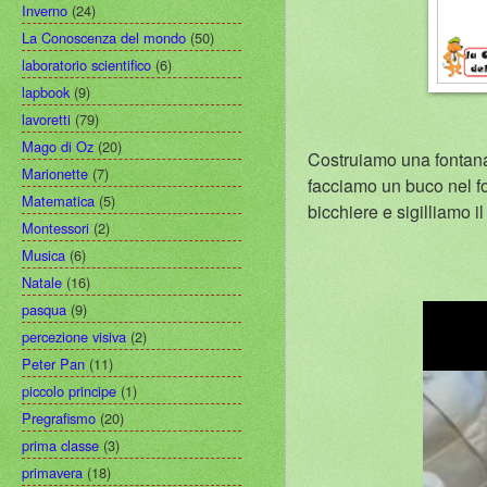
Inverno
(24)
La Conoscenza del mondo
(50)
laboratorio scientifico
(6)
lapbook
(9)
lavoretti
(79)
Mago di Oz
(20)
Costruiamo una fontana 
Marionette
(7)
facciamo un buco nel f
Matematica
(5)
bicchiere e sigilliamo i
Montessori
(2)
Musica
(6)
Natale
(16)
pasqua
(9)
percezione visiva
(2)
Peter Pan
(11)
piccolo principe
(1)
Pregrafismo
(20)
prima classe
(3)
primavera
(18)