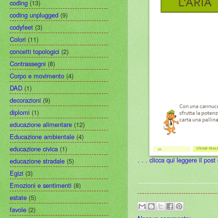
coding
(13)
coding unplugged
(9)
codyfeet
(3)
Colori
(11)
concetti topologici
(2)
Contrassegni
(8)
Corpo e movimento
(4)
DAD
(1)
decorazioni
(9)
diplomi
(1)
educazione alimentare
(12)
Educazione ambientale
(4)
educazione civica
(1)
. . . clicca qui leggere il pos
educazione stradale
(5)
Egizi
(3)
Emozioni e sentimenti
(8)
estate
(5)
favole
(2)