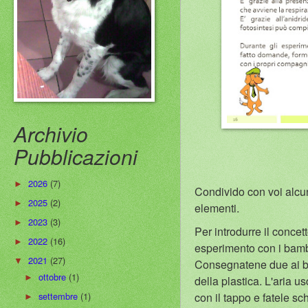
Archivio
Pubblicazioni
2026
(7)
►
Condivido con voi alcune
2025
(2)
►
elementi.
2023
(3)
►
Per introdurre il conce
2022
(16)
►
esperimento con i bambin
2021
(27)
▼
Consegnatene due ai bim
ottobre
(1)
►
della plastica. L'aria 
con il tappo e fatele sc
settembre
(1)
►