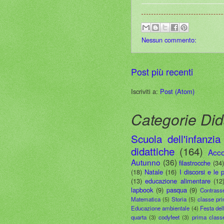
Nessun commento:
Post più recenti
Iscriviti a:
Post (Atom)
Categorie Did
Scuola dell'infanzia
didattiche
(164)
Acco
Autunno
(36)
filastrocche
(34
(18)
Natale
(16)
I discorsi e le 
(13)
educazione alimentare
(12
lapbook
(9)
pasqua
(9)
Contrass
Matematica
(5)
Storia
(5)
classe pr
Educazione ambientale
(4)
Festa del
quarta
(3)
codyfeet
(3)
prima class