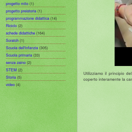
progetto mito
(1)
progetto preistoria
(1)
programmazione didattica
(14)
Riciclo
(2)
schede didattiche
(164)
Scratch
(1)
Scuola dell'infanzia
(305)
Scuola primaria
(33)
senza zaino
(2)
STEM
(2)
Utilizziamo il principio 
Storia
(5)
coperto interamente la can
video
(4)