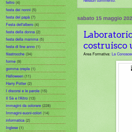
Nessun commento:
feltro
(4)
festa dei nonni
(5)
festa del papà
(7)
sabato 15 maggio 20
Festa dell'albero
(4)
festa della donna
(2)
Laboratorio 
festa della mamma
(5)
costruisco 
festa di fine anno
(1)
filastrocche
(34)
Area Formativa:
La Conosce
forme
(9)
gomma crepla
(1)
Halloween
(11)
Harry Potter
(2)
I discorsi e le parole
(15)
Il Sè e l'Altro
(13)
immagini da colorare
(228)
Immagini-suoni-colori
(14)
informatica
(2)
Inglese
(1)