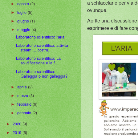
a schiacciarle per via d
agosto
(2)
►
ovunque.
luglio
(5)
►
Aprite una discussione g
giugno
(1)
►
esprimere e di fare con
maggio
(4)
▼
Laboratorio scientifico: l'aria
Laboratorio scientifico: attività
steam ... costru...
Laboratorio scientifico: La
solidificazione e la f...
Laboratorio scientifico:
Galleggia o non galleggia?
aprile
(2)
►
marzo
(3)
►
febbraio
(6)
►
gennaio
(2)
►
2020
(9)
►
2019
(5)
►