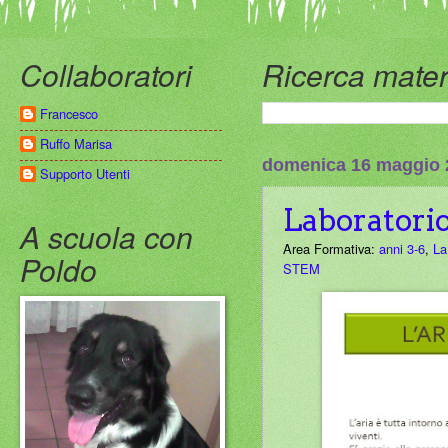
Collaboratori
Ricerca mater
Francesco
Ruffo Marisa
domenica 16 maggio 
Supporto Utenti
Laboratorio 
A scuola con
Area Formativa:
anni 3-6
,
La
Poldo
STEM