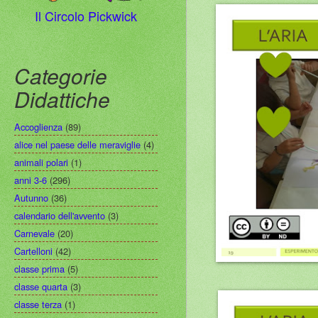
Il Circolo Pickwick
Categorie
Didattiche
Accoglienza
(89)
alice nel paese delle meraviglie
(4)
animali polari
(1)
anni 3-6
(296)
Autunno
(36)
calendario dell'avvento
(3)
Carnevale
(20)
Cartelloni
(42)
classe prima
(5)
classe quarta
(3)
classe terza
(1)