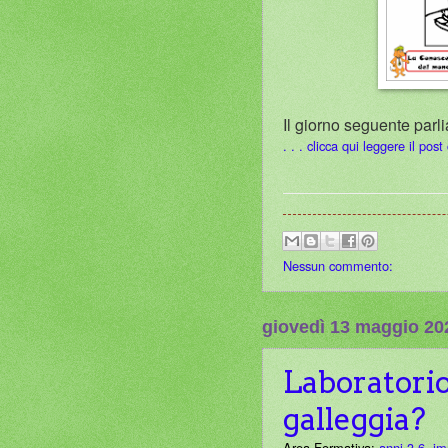
Il giorno seguente parl
. . . clicca qui leggere il pos
Nessun commento:
giovedì 13 maggio 20
Laboratorio
galleggia?
Area Formativa:
anni 3-6
,
im