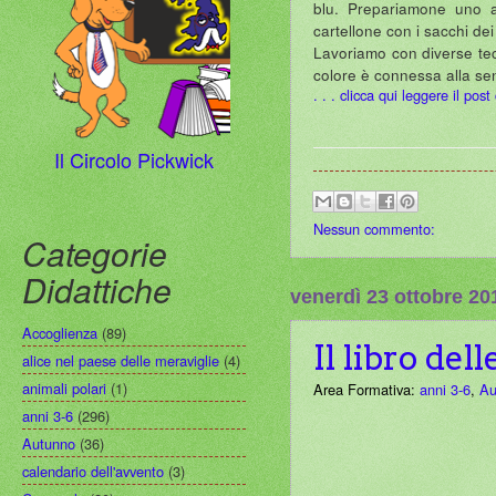
blu. Prepariamone uno an
cartellone con i sacchi dei 
Lavoriamo con diverse tecn
colore è connessa alla sen
. . . clicca qui leggere il pos
Il Circolo Pickwick
Nessun commento:
Categorie
Didattiche
venerdì 23 ottobre 20
Accoglienza
(89)
Il libro del
alice nel paese delle meraviglie
(4)
animali polari
(1)
Area Formativa:
anni 3-6
,
Au
anni 3-6
(296)
Autunno
(36)
calendario dell'avvento
(3)