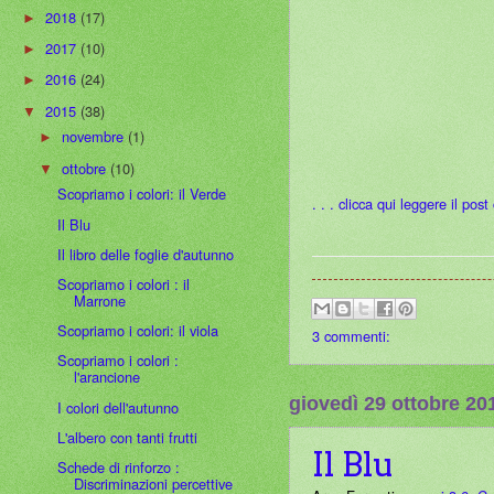
2018
(17)
►
2017
(10)
►
2016
(24)
►
2015
(38)
▼
novembre
(1)
►
ottobre
(10)
▼
Scopriamo i colori: il Verde
. . . clicca qui leggere il pos
Il Blu
Il libro delle foglie d'autunno
Scopriamo i colori : il
Marrone
Scopriamo i colori: il viola
3 commenti:
Scopriamo i colori :
l'arancione
giovedì 29 ottobre 20
I colori dell'autunno
L'albero con tanti frutti
Il Blu
Schede di rinforzo :
Discriminazioni percettive