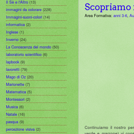
Il Sè e l'Altro
(13)
Scopriamo i
immagini da colorare
(228)
Area Formativa:
anni 3-6
,
Au
Immagini-suoni-colori
(14)
informatica
(2)
Inglese
(1)
Inverno
(24)
La Conoscenza del mondo
(50)
laboratorio scientifico
(6)
lapbook
(9)
lavoretti
(79)
Mago di Oz
(20)
Marionette
(7)
Matematica
(5)
Montessori
(2)
Musica
(6)
Natale
(16)
pasqua
(9)
Continuiamo il nostro per
percezione visiva
(2)
verde e marrone) vi consi