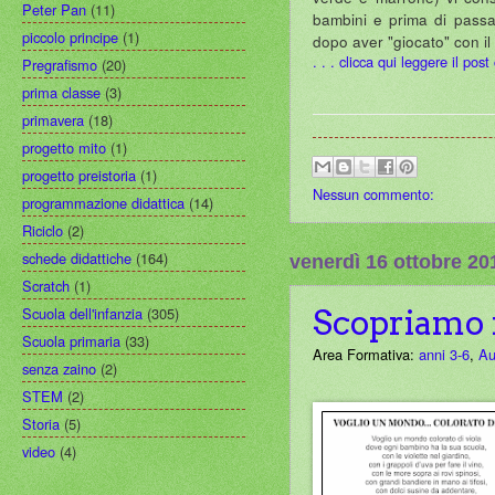
Peter Pan
(11)
bambini e prima di passare
piccolo principe
(1)
dopo aver "giocato" con il
. . . clicca qui leggere il pos
Pregrafismo
(20)
prima classe
(3)
primavera
(18)
progetto mito
(1)
progetto preistoria
(1)
Nessun commento:
programmazione didattica
(14)
Riciclo
(2)
schede didattiche
(164)
venerdì 16 ottobre 20
Scratch
(1)
Scuola dell'infanzia
(305)
Scopriamo i 
Scuola primaria
(33)
Area Formativa:
anni 3-6
,
Au
senza zaino
(2)
STEM
(2)
Storia
(5)
video
(4)