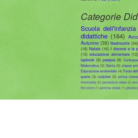
Categorie Did
Scuola dell'infanzia
didattiche
(164)
Acco
Autunno
(36)
filastrocche
(34
(18)
Natale
(16)
I discorsi e le 
(13)
educazione alimentare
(12
lapbook
(9)
pasqua
(9)
Contrass
Matematica
(5)
Storia
(5)
classe pr
Educazione ambientale
(4)
Festa del
quarta
(3)
codyfeet
(3)
prima class
informatica
(2)
percezione visiva
(2)
sen
fine anno
(1)
gomma crepla
(1)
piccolo 