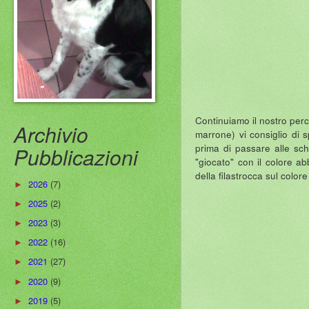
Continuiamo il nostro perc
Archivio
marrone) vi consiglio di 
prima di passare alle sche
Pubblicazioni
"giocato" con il colore ab
della filastrocca sul color
2026
(7)
►
2025
(2)
►
2023
(3)
►
2022
(16)
►
2021
(27)
►
2020
(9)
►
2019
(5)
►