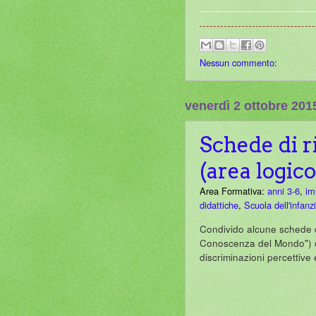
Nessun commento:
venerdì 2 ottobre 201
Schede di r
(area logic
Area Formativa:
anni 3-6
,
im
didattiche
,
Scuola dell'infanz
Condivido alcune schede d
Conoscenza del Mondo") c
discriminazioni percettive