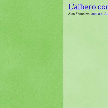
L'albero con
Area Formativa:
anni 3-6
,
Au