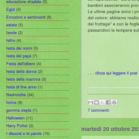
educazione stradale
(5)
bambini assoceranno pront
Egizi
(3)
Le ultime pagine sono i pr
Emozioni e sentimenti
(8)
del colore: abbiamo realizz
del frottage* e con le fogl
estate
(5)
passandoci la tempera sull
favole
(2)
feltro
(4)
festa dei nonni
(5)
festa del papà
(7)
Festa dell'albero
(4)
festa della donna
(2)
. . . clicca qui leggere il pos
festa della mamma
(5)
festa di fine anno
(1)
filastrocche
(34)
forme
(9)
gomma crepla
(1)
7 commenti:
Halloween
(11)
Harry Potter
(2)
martedì 20 ottobre 20
I discorsi e le parole
(15)