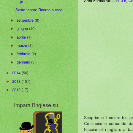
Area Formativa:
anni 3-6
,
Co
(a...
Sesta tappa: Ritorno a casa
settembre
(8)
►
giugno
(10)
►
aprile
(1)
►
marzo
(3)
►
febbraio
(2)
►
gennaio
(3)
►
2014
(56)
►
2013
(101)
►
2012
(17)
►
Impara l'inglese su
Scopriamo il colore blu pri
Cominciamo cercando dalle
Facciamoli ritagliare ai 