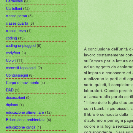
Carnevale
(20)
Cartelloni
(42)
classe prima
(5)
classe quarta
(3)
classe terza
(1)
coding
(13)
coding unplugged
(9)
A conclusione dell'unità di
codyfeet
(3)
lavoro costantemente condo
Colori
(11)
sull'amore per la lettura 
ad un oggetto da esplorare
concetti topologici
(2)
si impara a conoscere ed am
Contrassegni
(8)
analizzano le parti e di og
Corpo e movimento
(4)
sarà, quindi, il completame
DAD
(1)
laboratori. Questo perchè l
affiancare alla parola scrit
decorazioni
(9)
"Il libro delle foglie d'au
diplomi
(1)
con i bambini più piccoli, 
educazione alimentare
(12)
Il libro è composto dalla fi
Educazione ambientale
(4)
d'autunno e per ogni pagin
colore e la foglia realizza
educazione civica
(1)
corrispondente. Sarà sor