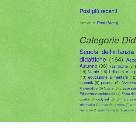
Post più recenti
Iscriviti a:
Post (Atom)
Categorie Did
Scuola dell'infanzia
didattiche
(164)
Acco
Autunno
(36)
filastrocche
(34
(18)
Natale
(16)
I discorsi e le 
(13)
educazione alimentare
(12
lapbook
(9)
pasqua
(9)
Contrass
Matematica
(5)
Storia
(5)
classe pr
Educazione ambientale
(4)
Festa del
quarta
(3)
codyfeet
(3)
prima class
informatica
(2)
percezione visiva
(2)
sen
fine anno
(1)
gomma crepla
(1)
piccolo 