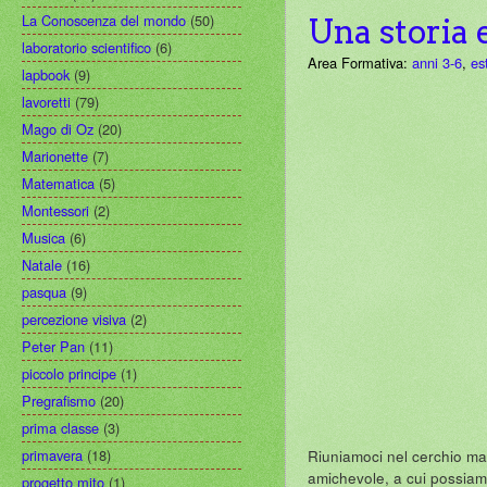
La Conoscenza del mondo
(50)
Una storia 
laboratorio scientifico
(6)
Area Formativa:
anni 3-6
,
es
lapbook
(9)
lavoretti
(79)
Mago di Oz
(20)
Marionette
(7)
Matematica
(5)
Montessori
(2)
Musica
(6)
Natale
(16)
pasqua
(9)
percezione visiva
(2)
Peter Pan
(11)
piccolo principe
(1)
Pregrafismo
(20)
prima classe
(3)
Riuniamoci nel cerchio mag
primavera
(18)
amichevole, a cui possiamo
progetto mito
(1)