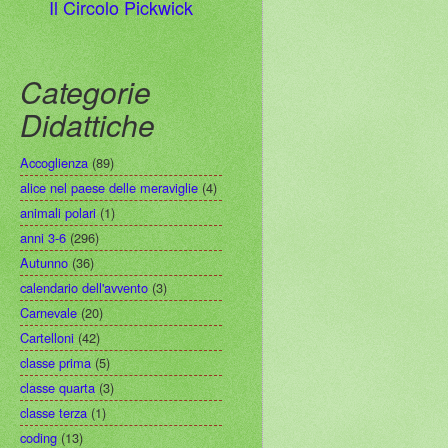
Il Circolo Pickwick
Categorie
Didattiche
Accoglienza
(89)
alice nel paese delle meraviglie
(4)
animali polari
(1)
anni 3-6
(296)
Autunno
(36)
calendario dell'avvento
(3)
Carnevale
(20)
Cartelloni
(42)
classe prima
(5)
classe quarta
(3)
classe terza
(1)
coding
(13)