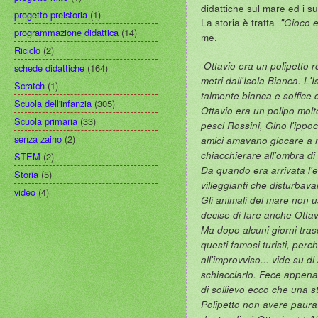
didattiche sul mare ed i su
progetto preistoria
(1)
La storia è tratta
"Gioco e
programmazione didattica
(14)
me.
Riciclo
(2)
Ottavio era un polipetto 
schede didattiche
(164)
metri dall'Isola Bianca. L
Scratch
(1)
talmente bianca e soffice
Scuola dell'infanzia
(305)
Ottavio era un polipo molt
Scuola primaria
(33)
pesci Rossini, Gino l'ippoc
senza zaino
(2)
amici amavano giocare a na
chiacchierare all'ombra di
STEM
(2)
Da quando era arrivata l'est
Storia
(5)
villeggianti che disturbava
video
(4)
Gli animali del mare non us
decise di fare anche Ottav
Ma dopo alcuni giorni tras
questi famosi turisti, per
all'improvviso... vide su 
schiacciarlo. Fece appena 
di sollievo ecco che una 
Polipetto non avere paura>