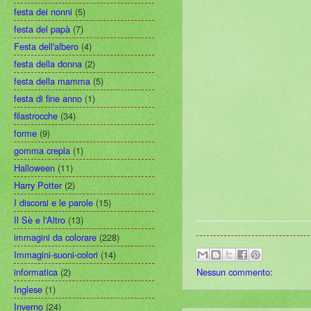
festa dei nonni
(5)
festa del papà
(7)
Festa dell'albero
(4)
festa della donna
(2)
festa della mamma
(5)
festa di fine anno
(1)
filastrocche
(34)
forme
(9)
gomma crepla
(1)
Halloween
(11)
Harry Potter
(2)
I discorsi e le parole
(15)
Il Sè e l'Altro
(13)
immagini da colorare
(228)
Immagini-suoni-colori
(14)
Nessun commento:
informatica
(2)
Inglese
(1)
Inverno
(24)