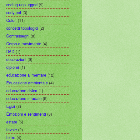
coding unplugged
(9)
codyfeet
(3)
Colori
(11)
concetti topologici
(2)
Contrassegni
(8)
Corpo e movimento
(4)
DAD
(1)
decorazioni
(9)
diplomi
(1)
educazione alimentare
(12)
Educazione ambientale
(4)
educazione civica
(1)
educazione stradale
(5)
Egizi
(3)
Emozioni e sentimenti
(8)
estate
(5)
favole
(2)
feltro
(4)