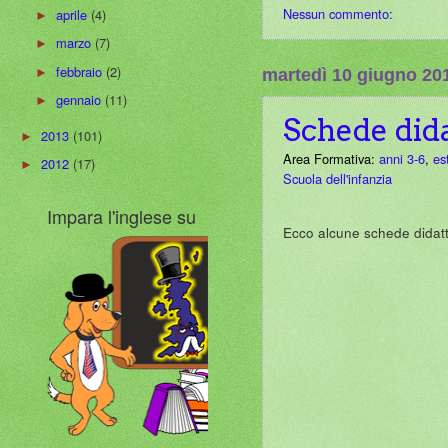
Nessun commento:
aprile
(4)
►
marzo
(7)
►
febbraio
(2)
►
martedì 10 giugno 20
gennaio
(11)
►
Schede did
2013
(101)
►
Area Formativa:
anni 3-6
,
es
2012
(17)
►
Scuola dell'infanzia
Impara l'inglese su
Ecco alcune schede didatti