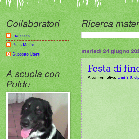
Collaboratori
Ricerca mater
Francesco
Ruffo Marisa
martedì 24 giugno 20
Supporto Utenti
Festa di fin
A scuola con
Area Formativa:
anni 3-6
,
di
Poldo