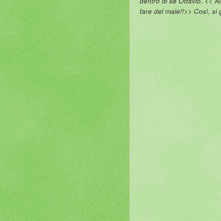
dentro di sé Ottavio. << Al
fare del male!!>> Così, si