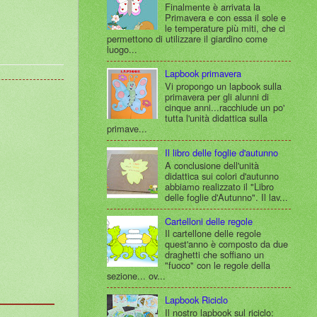
Finalmente è arrivata la
Primavera e con essa il sole e
le temperature più miti, che ci
permettono di utilizzare il giardino come
luogo...
Lapbook primavera
Vi propongo un lapbook sulla
primavera per gli alunni di
cinque anni...racchiude un po'
tutta l'unità didattica sulla
primave...
Il libro delle foglie d'autunno
A conclusione dell'unità
didattica sui colori d'autunno
abbiamo realizzato il "Libro
delle foglie d'Autunno". Il lav...
Cartelloni delle regole
Il cartellone delle regole
quest'anno è composto da due
draghetti che soffiano un
"fuoco" con le regole della
sezione... ov...
Lapbook Riciclo
Il nostro lapbook sul riciclo: