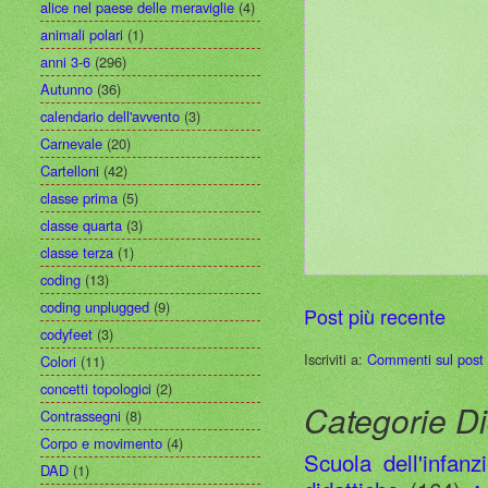
alice nel paese delle meraviglie
(4)
animali polari
(1)
anni 3-6
(296)
Autunno
(36)
calendario dell'avvento
(3)
Carnevale
(20)
Cartelloni
(42)
classe prima
(5)
classe quarta
(3)
classe terza
(1)
coding
(13)
coding unplugged
(9)
Post più recente
codyfeet
(3)
Iscriviti a:
Commenti sul post
Colori
(11)
concetti topologici
(2)
Categorie Di
Contrassegni
(8)
Corpo e movimento
(4)
Scuola dell'infanz
DAD
(1)