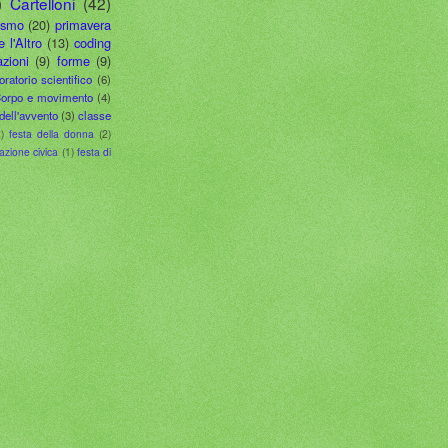
)
Cartelloni
(42)
ismo
(20)
primavera
e l'Altro
(13)
coding
zioni
(9)
forme
(9)
oratorio scientifico
(6)
orpo e movimento
(4)
dell'avvento
(3)
classe
)
festa della donna
(2)
azione civica
(1)
festa di