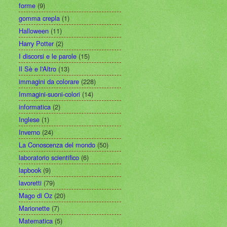
forme
(9)
gomma crepla
(1)
Halloween
(11)
Harry Potter
(2)
I discorsi e le parole
(15)
Il Sè e l'Altro
(13)
immagini da colorare
(228)
Immagini-suoni-colori
(14)
informatica
(2)
Inglese
(1)
Inverno
(24)
La Conoscenza del mondo
(50)
laboratorio scientifico
(6)
lapbook
(9)
lavoretti
(79)
Mago di Oz
(20)
Marionette
(7)
Matematica
(5)