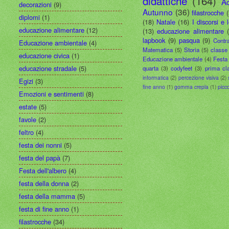
didattiche
(164)
A
decorazioni
(9)
Autunno
(36)
filastrocche
diplomi
(1)
(18)
Natale
(16)
I discorsi e 
educazione alimentare
(12)
(13)
educazione alimentare
lapbook
(9)
pasqua
(9)
Contr
Educazione ambientale
(4)
Matematica
(5)
Storia
(5)
classe
educazione civica
(1)
Educazione ambientale
(4)
Festa 
educazione stradale
(5)
quarta
(3)
codyfeet
(3)
prima cl
informatica
(2)
percezione visiva
(2)
Egizi
(3)
fine anno
(1)
gomma crepla
(1)
picc
Emozioni e sentimenti
(8)
estate
(5)
favole
(2)
feltro
(4)
festa dei nonni
(5)
festa del papà
(7)
Festa dell'albero
(4)
festa della donna
(2)
festa della mamma
(5)
festa di fine anno
(1)
filastrocche
(34)