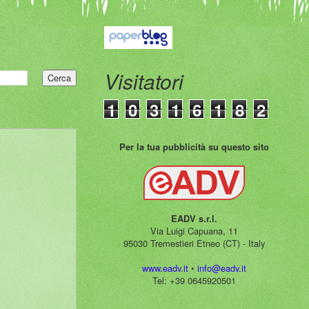
Visitatori
1
0
3
1
6
1
8
2
Per la tua pubblicità su questo sito
EADV s.r.l.
Via Luigi Capuana, 11
95030 Tremestieri Etneo (CT) - Italy
www.eadv.it
•
info@eadv.it
Tel: +39 0645920501