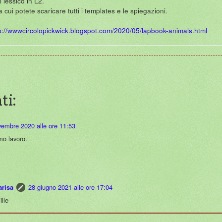
l lessico in L2.
a cui potete scaricare tutti i templates e le spiegazioni.
s://wwwcircolopickwick.blogspot.com/2020/05/lapbook-animals.html
ti:
vembre 2020 alle ore 11:53
mo lavoro.
28 giugno 2021 alle ore 17:04
arisa
lle