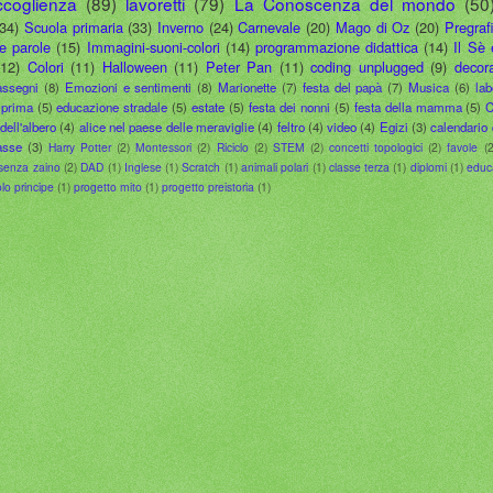
ccoglienza
(89)
lavoretti
(79)
La Conoscenza del mondo
(50
(34)
Scuola primaria
(33)
Inverno
(24)
Carnevale
(20)
Mago di Oz
(20)
Pregraf
le parole
(15)
Immagini-suoni-colori
(14)
programmazione didattica
(14)
Il Sè 
(12)
Colori
(11)
Halloween
(11)
Peter Pan
(11)
coding unplugged
(9)
decora
assegni
(8)
Emozioni e sentimenti
(8)
Marionette
(7)
festa del papà
(7)
Musica
(6)
lab
 prima
(5)
educazione stradale
(5)
estate
(5)
festa dei nonni
(5)
festa della mamma
(5)
C
dell'albero
(4)
alice nel paese delle meraviglie
(4)
feltro
(4)
video
(4)
Egizi
(3)
calendario 
asse
(3)
Harry Potter
(2)
Montessori
(2)
Riciclo
(2)
STEM
(2)
concetti topologici
(2)
favole
(2
senza zaino
(2)
DAD
(1)
Inglese
(1)
Scratch
(1)
animali polari
(1)
classe terza
(1)
diplomi
(1)
educ
olo principe
(1)
progetto mito
(1)
progetto preistoria
(1)