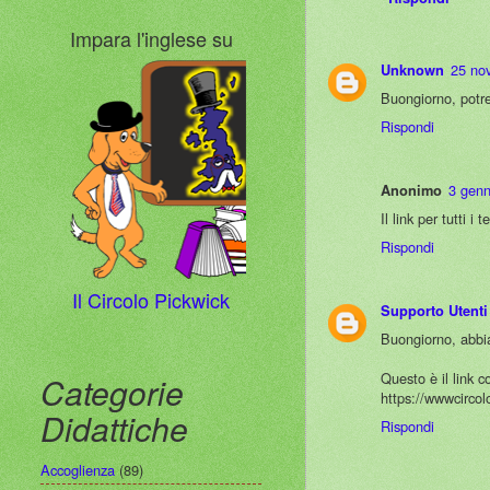
Impara l'inglese su
25 no
Unknown
Buongiorno, potres
Rispondi
3 genn
Anonimo
Il link per tutti 
Rispondi
Il Circolo Pickwick
Supporto Utenti
Buongiorno, abbiam
Questo è il link c
Categorie
https://wwwcirco
Didattiche
Rispondi
Accoglienza
(89)