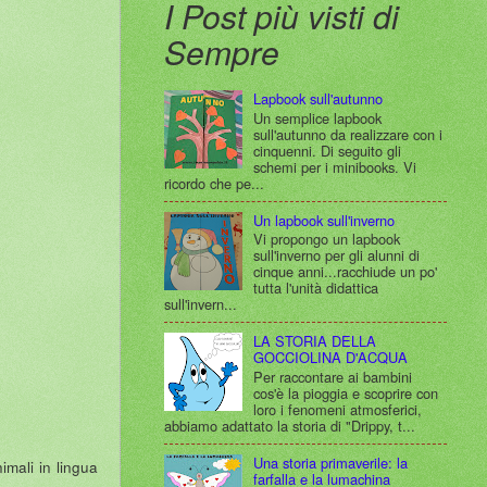
I Post più visti di
Sempre
Lapbook sull'autunno
Un semplice lapbook
sull'autunno da realizzare con i
cinquenni. Di seguito gli
schemi per i minibooks. Vi
ricordo che pe...
Un lapbook sull'inverno
Vi propongo un lapbook
sull'inverno per gli alunni di
cinque anni...racchiude un po'
tutta l'unità didattica
sull'invern...
LA STORIA DELLA
GOCCIOLINA D'ACQUA
Per raccontare ai bambini
cos'è la pioggia e scoprire con
loro i fenomeni atmosferici,
abbiamo adattato la storia di "Drippy, t...
Una storia primaverile: la
imali in lingua
farfalla e la lumachina