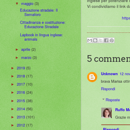
inglese per potenziare i
maggio
(3)
▼
Vi condividiamo il link d
Educazione stradale: Il
Semaforo
http
Cittadinanza e costituzione:
Educazione Stradale
Lapbook in lingua inglese:
animals
aprile
(2)
►
5 commen
marzo
(3)
►
2019
(5)
►
12 no
Unknown
2018
(17)
►
brava Marisa otti
2017
(10)
►
Rispondi
2016
(24)
►
Risposte
2015
(38)
►
2014
(56)
►
Ruffo M
2013
(101)
Grazie mi
►
2012
(17)
►
Rispondi