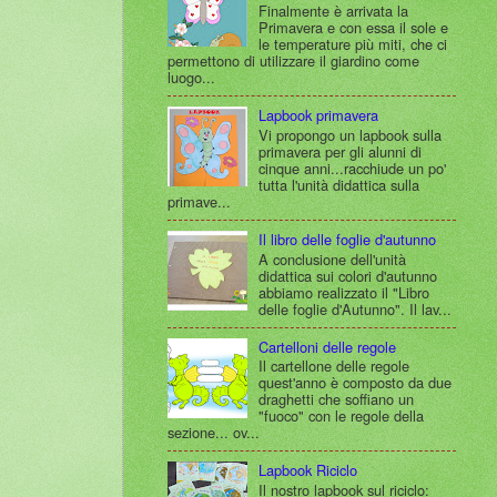
Finalmente è arrivata la
Primavera e con essa il sole e
le temperature più miti, che ci
permettono di utilizzare il giardino come
luogo...
Lapbook primavera
Vi propongo un lapbook sulla
primavera per gli alunni di
cinque anni...racchiude un po'
tutta l'unità didattica sulla
primave...
Il libro delle foglie d'autunno
A conclusione dell'unità
didattica sui colori d'autunno
abbiamo realizzato il "Libro
delle foglie d'Autunno". Il lav...
Cartelloni delle regole
Il cartellone delle regole
quest'anno è composto da due
draghetti che soffiano un
"fuoco" con le regole della
sezione... ov...
Lapbook Riciclo
Il nostro lapbook sul riciclo: