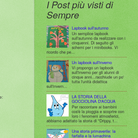
I Post più visti di
Sempre
Lapbook sull'autunno
Un semplice lapbook
sull'autunno da realizzare con i
cinquenni. Di seguito gli
schemi per i minibooks. Vi
ricordo che pe...
Un lapbook sull'inverno
Vi propongo un lapbook
sull'inverno per gli alunni di
cinque anni...racchiude un po'
tutta l'unità didattica
sull'invern...
e:
LA STORIA DELLA
GOCCIOLINA D'ACQUA
Per raccontare ai bambini
cos'è la pioggia e scoprire con
loro i fenomeni atmosferici,
abbiamo adattato la storia di "Drippy, t...
Una storia primaverile: la
farfalla e la lumachina