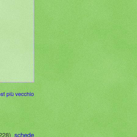
st più vecchio
228)
schede