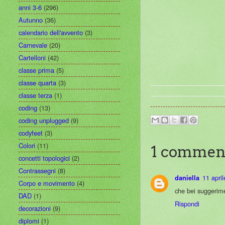
anni 3-6
(296)
Autunno
(36)
calendario dell'avvento
(3)
Carnevale
(20)
Cartelloni
(42)
classe prima
(5)
classe quarta
(3)
classe terza
(1)
coding
(13)
coding unplugged
(9)
codyfeet
(3)
Colori
(11)
1 commen
concetti topologici
(2)
Contrassegni
(8)
11 april
daniella
Corpo e movimento
(4)
che bei suggerime
DAD
(1)
Rispondi
decorazioni
(9)
diplomi
(1)