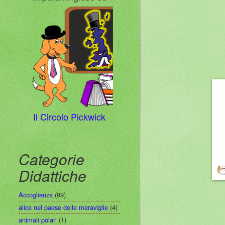
Il Circolo Pickwick
Categorie
Didattiche
Accoglienza
(89)
alice nel paese delle meraviglie
(4)
animali polari
(1)