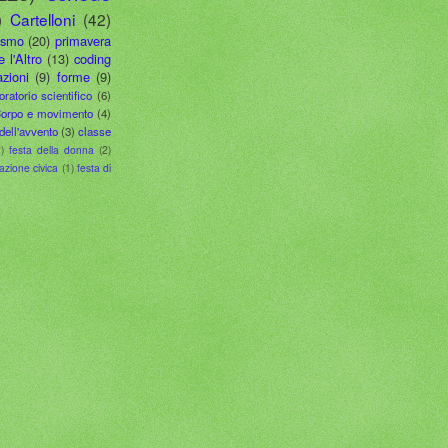
)
Cartelloni
(42)
ismo
(20)
primavera
e l'Altro
(13)
coding
zioni
(9)
forme
(9)
oratorio scientifico
(6)
orpo e movimento
(4)
dell'avvento
(3)
classe
)
festa della donna
(2)
azione civica
(1)
festa di