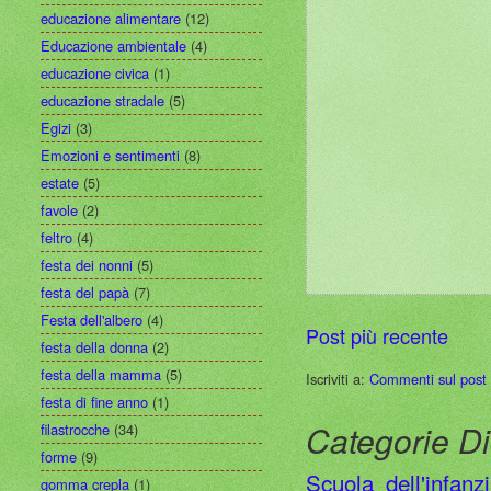
educazione alimentare
(12)
Educazione ambientale
(4)
educazione civica
(1)
educazione stradale
(5)
Egizi
(3)
Emozioni e sentimenti
(8)
estate
(5)
favole
(2)
feltro
(4)
festa dei nonni
(5)
festa del papà
(7)
Festa dell'albero
(4)
Post più recente
festa della donna
(2)
festa della mamma
(5)
Iscriviti a:
Commenti sul post
festa di fine anno
(1)
Categorie Di
filastrocche
(34)
forme
(9)
Scuola dell'infanz
gomma crepla
(1)