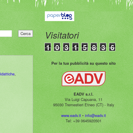
Visitatori
1
0
3
1
5
8
3
6
Per la tua pubblicità su questo sito
idattiche
,
EADV s.r.l.
Via Luigi Capuana, 11
95030 Tremestieri Etneo (CT) - Italy
www.eadv.it
•
info@eadv.it
Tel: +39 0645920501