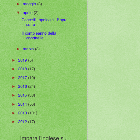
maggio
(3)
►
aprile
(2)
▼
Concetti topologici: Sopra-
sotto
Il compleanno della
coccinella
marzo
(3)
►
2019
(5)
►
2018
(17)
►
2017
(10)
►
2016
(24)
►
2015
(38)
►
2014
(56)
►
2013
(101)
►
2012
(17)
►
Impara l'inglese su