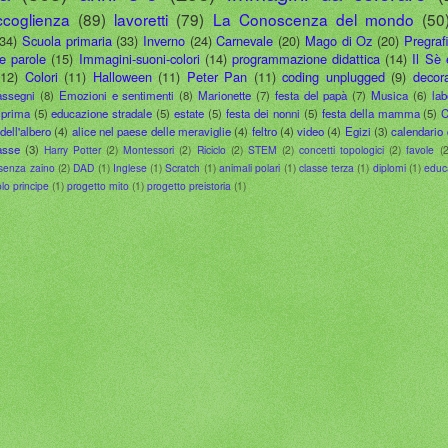
ccoglienza
(89)
lavoretti
(79)
La Conoscenza del mondo
(50
(34)
Scuola primaria
(33)
Inverno
(24)
Carnevale
(20)
Mago di Oz
(20)
Pregraf
le parole
(15)
Immagini-suoni-colori
(14)
programmazione didattica
(14)
Il Sè 
(12)
Colori
(11)
Halloween
(11)
Peter Pan
(11)
coding unplugged
(9)
decora
assegni
(8)
Emozioni e sentimenti
(8)
Marionette
(7)
festa del papà
(7)
Musica
(6)
lab
 prima
(5)
educazione stradale
(5)
estate
(5)
festa dei nonni
(5)
festa della mamma
(5)
C
dell'albero
(4)
alice nel paese delle meraviglie
(4)
feltro
(4)
video
(4)
Egizi
(3)
calendario 
asse
(3)
Harry Potter
(2)
Montessori
(2)
Riciclo
(2)
STEM
(2)
concetti topologici
(2)
favole
(2
senza zaino
(2)
DAD
(1)
Inglese
(1)
Scratch
(1)
animali polari
(1)
classe terza
(1)
diplomi
(1)
educ
olo principe
(1)
progetto mito
(1)
progetto preistoria
(1)