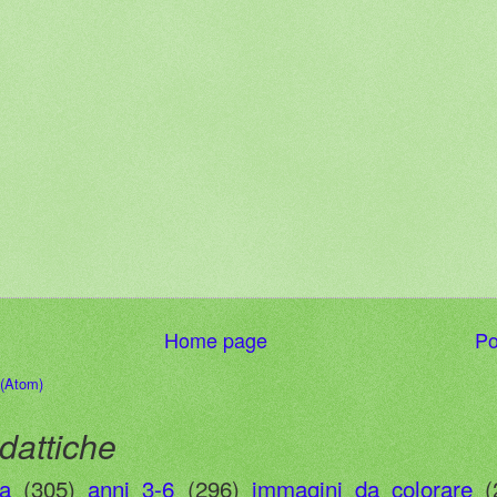
Home page
Po
 (Atom)
dattiche
ia
(305)
anni 3-6
(296)
immagini da colorare
(