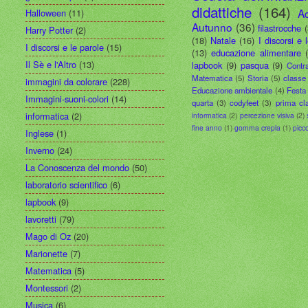
didattiche
(164)
A
Halloween
(11)
Autunno
(36)
filastrocche
Harry Potter
(2)
(18)
Natale
(16)
I discorsi e 
I discorsi e le parole
(15)
(13)
educazione alimentare
Il Sè e l'Altro
(13)
lapbook
(9)
pasqua
(9)
Contr
Matematica
(5)
Storia
(5)
classe
immagini da colorare
(228)
Educazione ambientale
(4)
Festa 
Immagini-suoni-colori
(14)
quarta
(3)
codyfeet
(3)
prima cl
informatica
(2)
informatica
(2)
percezione visiva
(2)
fine anno
(1)
gomma crepla
(1)
picc
Inglese
(1)
Inverno
(24)
La Conoscenza del mondo
(50)
laboratorio scientifico
(6)
lapbook
(9)
lavoretti
(79)
Mago di Oz
(20)
Marionette
(7)
Matematica
(5)
Montessori
(2)
Musica
(6)