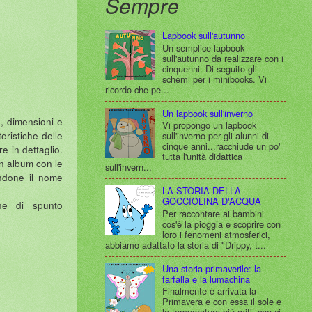
Sempre
Lapbook sull'autunno
Un semplice lapbook
sull'autunno da realizzare con i
cinquenni. Di seguito gli
schemi per i minibooks. Vi
ricordo che pe...
Un lapbook sull'inverno
e, dimensioni e
Vi propongo un lapbook
eristiche delle
sull'inverno per gli alunni di
cinque anni...racchiude un po'
e in dettaglio.
tutta l'unità didattica
un album con le
sull'invern...
endone il nome
LA STORIA DELLA
GOCCIOLINA D'ACQUA
che di spunto
Per raccontare ai bambini
cos'è la pioggia e scoprire con
loro i fenomeni atmosferici,
abbiamo adattato la storia di "Drippy, t...
Una storia primaverile: la
farfalla e la lumachina
Finalmente è arrivata la
Primavera e con essa il sole e
le temperature più miti, che ci