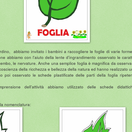
ardino, abbiamo invitato i bambini a raccogliere le foglie di varie form
zione abbiamo con l'aiuto della lente d'ingrandimento osservato le caratt
 il lembo, le nervature. Anche una semplice foglia è magnifica da osservar
oscienza della ricchezza e bellezza della natura ed hanno realizzato 
mo poi osservato le schede plastificate delle parti della foglia ripet
mprensione dell'attività abbiamo utilizzato delle schede didatti
 la nomenclatura: