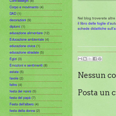
Contrassegni
(8)
Corpo e movimento
(4)
DAD
(1)
Nel blog troverete altre
decorazioni
(9)
il libro delle foglie d'au
diplomi
(1)
schede didattiche sull'
educazione alimentare
(12)
Educazione ambientale
(4)
educazione civica
(1)
educazione stradale
(5)
Egizi
(3)
Emozioni e sentimenti
(8)
estate
(5)
Nessun c
favole
(2)
feltro
(4)
Posta un
festa dei nonni
(5)
festa del papà
(7)
Festa dell'albero
(4)
festa della donna
(2)