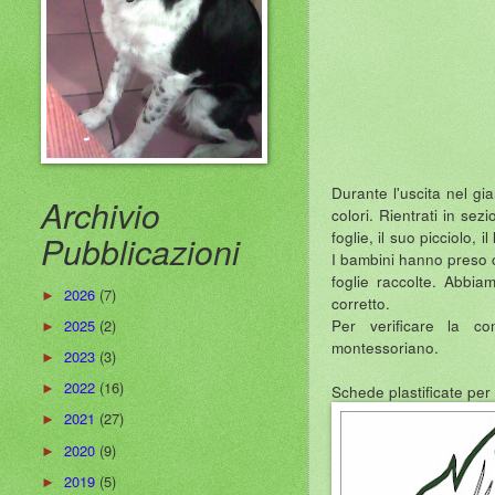
Durante l'uscita nel gi
Archivio
colori. Rientrati in se
foglie, il suo picciolo,
Pubblicazioni
I bambini hanno preso c
foglie raccolte. Abbia
2026
(7)
►
corretto.
Per verificare la co
2025
(2)
►
montessoriano.
2023
(3)
►
2022
(16)
Schede plastificate per
►
2021
(27)
►
2020
(9)
►
2019
(5)
►