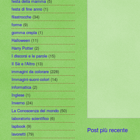
festa della mamma
(5)
festa di fine anno
(1)
filastrocche
(34)
forme
(9)
gomma crepla
(1)
Halloween
(11)
Harry Potter
(2)
I discorsi e le parole
(15)
Il Sè e l'Altro
(13)
immagini da colorare
(228)
Immagini-suoni-colori
(14)
informatica
(2)
Inglese
(1)
Inverno
(24)
La Conoscenza del mondo
(50)
laboratorio scientifico
(6)
lapbook
(9)
Post più recente
lavoretti
(79)