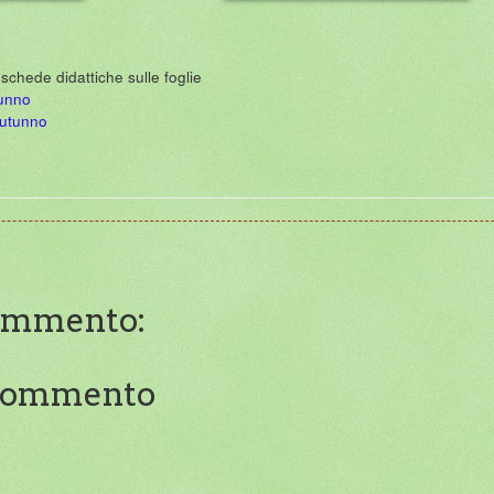
 schede didattiche sulle foglie
tunno
autunno
ommento:
 commento