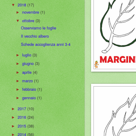
2018
(17)
▼
novembre
(1)
►
ottobre
(3)
▼
Osserviamo le foglie
Il vecchio albero
Schede accoglienza anni 3-4
luglio
(3)
►
giugno
(3)
►
aprile
(4)
►
marzo
(1)
►
febbraio
(1)
►
gennaio
(1)
►
2017
(10)
►
2016
(24)
►
2015
(38)
►
2014
(56)
►