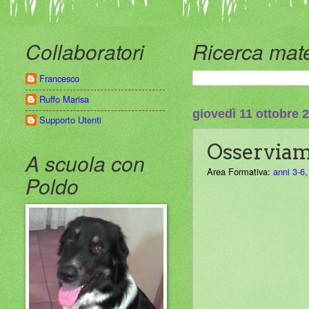
Collaboratori
Ricerca mate
Francesco
Ruffo Marisa
giovedì 11 ottobre 
Supporto Utenti
Osserviamo
A scuola con
Area Formativa:
anni 3-6
Poldo