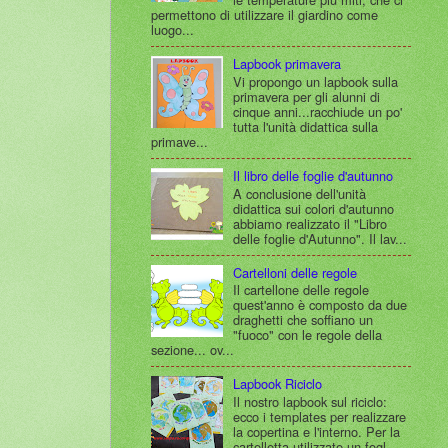
permettono di utilizzare il giardino come
luogo...
Lapbook primavera
Vi propongo un lapbook sulla
primavera per gli alunni di
cinque anni...racchiude un po'
tutta l'unità didattica sulla
primave...
Il libro delle foglie d'autunno
A conclusione dell'unità
didattica sui colori d'autunno
abbiamo realizzato il "Libro
delle foglie d'Autunno". Il lav...
Cartelloni delle regole
Il cartellone delle regole
quest'anno è composto da due
draghetti che soffiano un
"fuoco" con le regole della
sezione... ov...
Lapbook Riciclo
Il nostro lapbook sul riciclo:
ecco i templates per realizzare
la copertina e l'interno. Per la
cartelletta utilizzate un fogl...