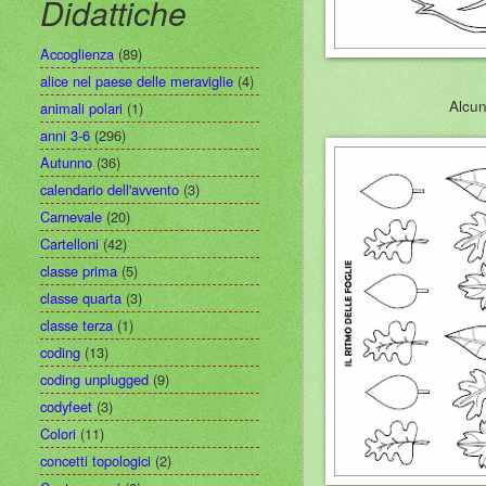
Didattiche
Accoglienza
(89)
alice nel paese delle meraviglie
(4)
Alcun
animali polari
(1)
anni 3-6
(296)
Autunno
(36)
calendario dell'avvento
(3)
Carnevale
(20)
Cartelloni
(42)
classe prima
(5)
classe quarta
(3)
classe terza
(1)
coding
(13)
coding unplugged
(9)
codyfeet
(3)
Colori
(11)
concetti topologici
(2)