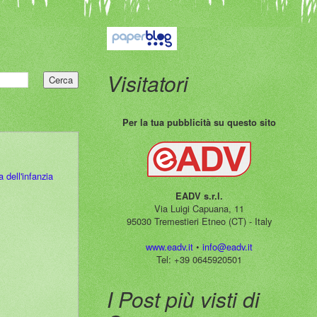
Visitatori
Per la tua pubblicità su questo sito
 dell'infanzia
EADV s.r.l.
Via Luigi Capuana, 11
95030 Tremestieri Etneo (CT) - Italy
www.eadv.it
•
info@eadv.it
Tel: +39 0645920501
I Post più visti di