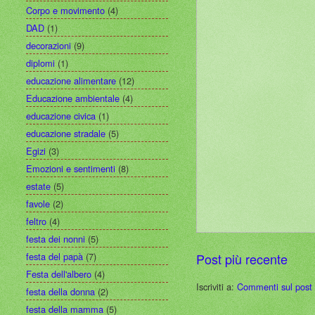
Corpo e movimento
(4)
DAD
(1)
decorazioni
(9)
diplomi
(1)
educazione alimentare
(12)
Educazione ambientale
(4)
educazione civica
(1)
educazione stradale
(5)
Egizi
(3)
Emozioni e sentimenti
(8)
estate
(5)
favole
(2)
feltro
(4)
festa dei nonni
(5)
festa del papà
(7)
Post più recente
Festa dell'albero
(4)
Iscriviti a:
Commenti sul post
festa della donna
(2)
festa della mamma
(5)