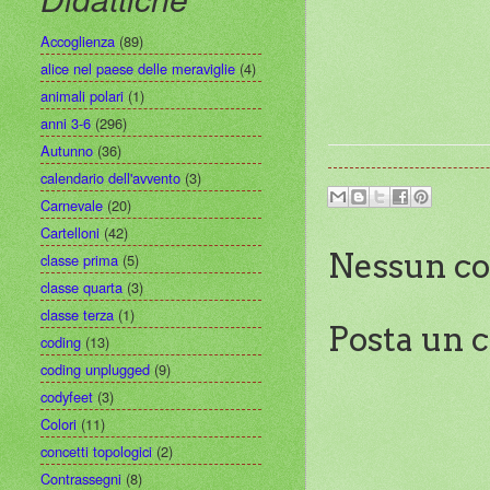
Accoglienza
(89)
alice nel paese delle meraviglie
(4)
animali polari
(1)
anni 3-6
(296)
Autunno
(36)
calendario dell'avvento
(3)
Carnevale
(20)
Cartelloni
(42)
Nessun c
classe prima
(5)
classe quarta
(3)
classe terza
(1)
Posta un
coding
(13)
coding unplugged
(9)
codyfeet
(3)
Colori
(11)
concetti topologici
(2)
Contrassegni
(8)