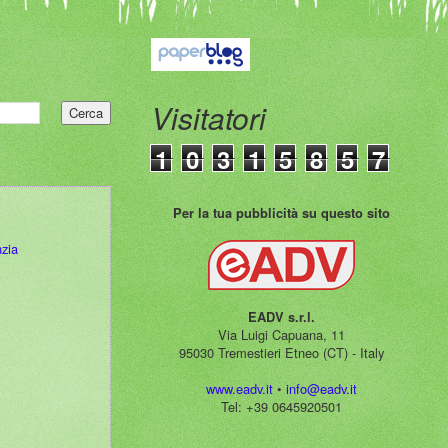
Visitatori
1
0
3
1
5
8
5
7
Per la tua pubblicità su questo sito
nzia
EADV s.r.l.
Via Luigi Capuana, 11
95030 Tremestieri Etneo (CT) - Italy
www.eadv.it
•
info@eadv.it
Tel: +39 0645920501