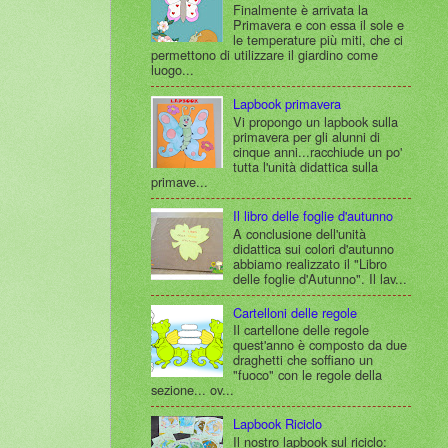
Finalmente è arrivata la
Primavera e con essa il sole e
le temperature più miti, che ci
permettono di utilizzare il giardino come
luogo...
Lapbook primavera
Vi propongo un lapbook sulla
primavera per gli alunni di
cinque anni...racchiude un po'
tutta l'unità didattica sulla
primave...
Il libro delle foglie d'autunno
A conclusione dell'unità
didattica sui colori d'autunno
abbiamo realizzato il "Libro
delle foglie d'Autunno". Il lav...
Cartelloni delle regole
Il cartellone delle regole
quest'anno è composto da due
draghetti che soffiano un
"fuoco" con le regole della
sezione... ov...
Lapbook Riciclo
Il nostro lapbook sul riciclo: