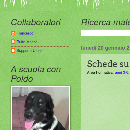
Collaboratori
Ricerca mate
Francesco
Ruffo Marisa
lunedì 20 gennaio 
Supporto Utenti
Schede sul
A scuola con
Area Formativa:
anni 3-6
Poldo