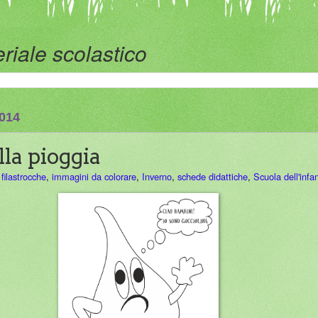
riale scolastico
2014
la pioggia
,
filastrocche
,
immagini da colorare
,
Inverno
,
schede didattiche
,
Scuola dell'infa