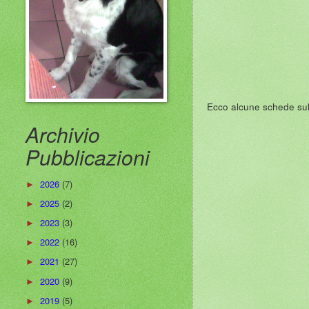
Ecco alcune schede sul
Archivio
Pubblicazioni
2026
(7)
►
2025
(2)
►
2023
(3)
►
2022
(16)
►
2021
(27)
►
2020
(9)
►
2019
(5)
►