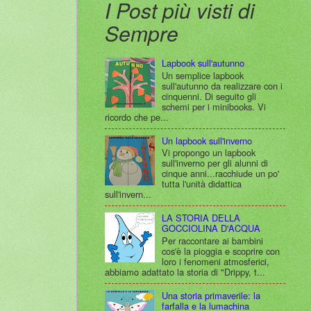
I Post più visti di
Sempre
Lapbook sull'autunno
Un semplice lapbook
sull'autunno da realizzare con i
cinquenni. Di seguito gli
schemi per i minibooks. Vi
ricordo che pe...
Un lapbook sull'inverno
Vi propongo un lapbook
sull'inverno per gli alunni di
cinque anni...racchiude un po'
tutta l'unità didattica
sull'invern...
LA STORIA DELLA
GOCCIOLINA D'ACQUA
Per raccontare ai bambini
cos'è la pioggia e scoprire con
loro i fenomeni atmosferici,
abbiamo adattato la storia di "Drippy, t...
Una storia primaverile: la
farfalla e la lumachina