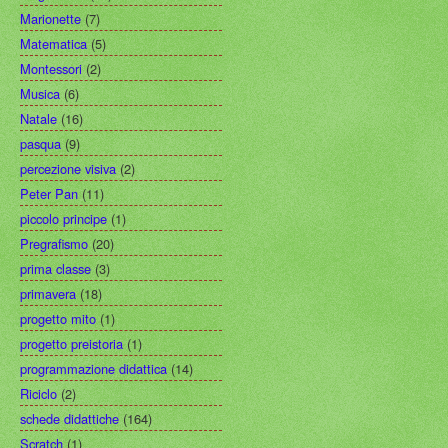
Marionette
(7)
Matematica
(5)
Montessori
(2)
Musica
(6)
Natale
(16)
pasqua
(9)
percezione visiva
(2)
Peter Pan
(11)
piccolo principe
(1)
Pregrafismo
(20)
prima classe
(3)
primavera
(18)
progetto mito
(1)
progetto preistoria
(1)
programmazione didattica
(14)
Riciclo
(2)
schede didattiche
(164)
Scratch
(1)