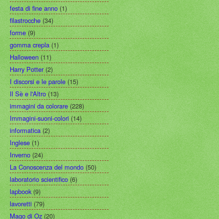
festa di fine anno
(1)
filastrocche
(34)
forme
(9)
gomma crepla
(1)
Halloween
(11)
Harry Potter
(2)
I discorsi e le parole
(15)
Il Sè e l'Altro
(13)
immagini da colorare
(228)
Immagini-suoni-colori
(14)
informatica
(2)
Inglese
(1)
Inverno
(24)
La Conoscenza del mondo
(50)
laboratorio scientifico
(6)
lapbook
(9)
lavoretti
(79)
Mago di Oz
(20)