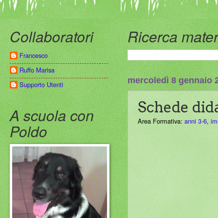
Collaboratori
Ricerca mater
Francesco
Ruffo Marisa
mercoledì 8 gennaio 
Supporto Utenti
Schede dida
A scuola con
Area Formativa:
anni 3-6
,
im
Poldo