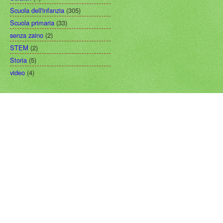
Scuola dell'infanzia
(305)
Scuola primaria
(33)
senza zaino
(2)
STEM
(2)
Storia
(5)
video
(4)