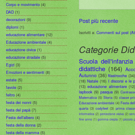
Corpo e movimento
(4)
DAD
(1)
decorazioni
(9)
Post più recente
diplomi
(1)
Iscriviti a:
Commenti sul post (A
educazione alimentare
(12)
Educazione ambientale
(4)
Categorie Did
educazione civica
(1)
educazione stradale
(5)
Scuola dell'infanzia
Egizi
(3)
didattiche
(164)
Acco
Emozioni e sentimenti
(8)
Autunno
(36)
filastrocche
(34
estate
(5)
(18)
Natale
(16)
I discorsi e le 
(13)
educazione alimentare
(12
favole
(2)
lapbook
(9)
pasqua
(9)
Contrass
feltro
(4)
Matematica
(5)
Storia
(5)
classe pr
festa dei nonni
(5)
Educazione ambientale
(4)
Festa del
quarta
(3)
codyfeet
(3)
prima class
festa del papà
(7)
informatica
(2)
percezione visiva
(2)
sen
Festa dell'albero
(4)
fine anno
(1)
gomma crepla
(1)
piccolo 
festa della donna
(2)
festa della mamma
(5)