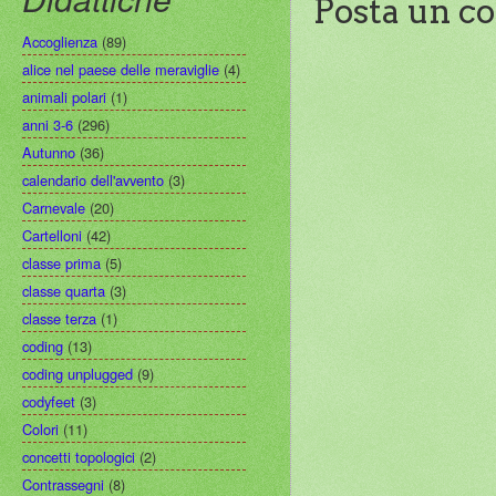
Posta un 
Accoglienza
(89)
alice nel paese delle meraviglie
(4)
animali polari
(1)
anni 3-6
(296)
Autunno
(36)
calendario dell'avvento
(3)
Carnevale
(20)
Cartelloni
(42)
classe prima
(5)
classe quarta
(3)
classe terza
(1)
coding
(13)
coding unplugged
(9)
codyfeet
(3)
Colori
(11)
concetti topologici
(2)
Contrassegni
(8)