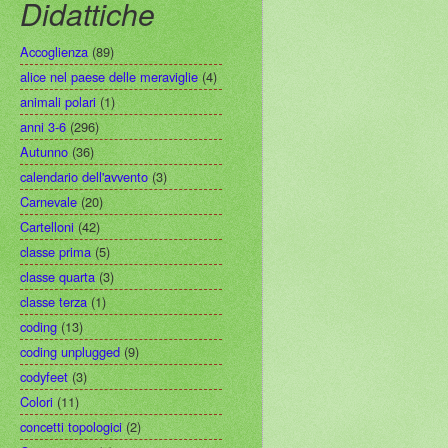
Didattiche
Accoglienza
(89)
alice nel paese delle meraviglie
(4)
animali polari
(1)
anni 3-6
(296)
Autunno
(36)
calendario dell'avvento
(3)
Carnevale
(20)
Cartelloni
(42)
classe prima
(5)
classe quarta
(3)
classe terza
(1)
coding
(13)
coding unplugged
(9)
codyfeet
(3)
Colori
(11)
concetti topologici
(2)