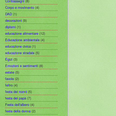
Contrassegni
(8)
Corpo e movimento
(4)
DAD
(1)
decorazioni
(9)
diplomi
(1)
educazione alimentare
(12)
Educazione ambientale
(4)
educazione civica
(1)
educazione stradale
(5)
Egizi
(3)
Emozioni e sentimenti
(8)
estate
(5)
favole
(2)
feltro
(4)
festa dei nonni
(5)
festa del papà
(7)
Festa dell'albero
(4)
festa della donna
(2)