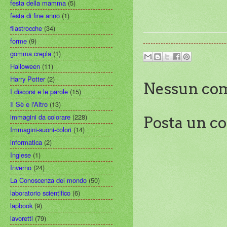
festa della mamma
(5)
festa di fine anno
(1)
filastrocche
(34)
forme
(9)
gomma crepla
(1)
Halloween
(11)
Harry Potter
(2)
Nessun co
I discorsi e le parole
(15)
Il Sè e l'Altro
(13)
immagini da colorare
(228)
Posta un 
Immagini-suoni-colori
(14)
informatica
(2)
Inglese
(1)
Inverno
(24)
La Conoscenza del mondo
(50)
laboratorio scientifico
(6)
lapbook
(9)
lavoretti
(79)