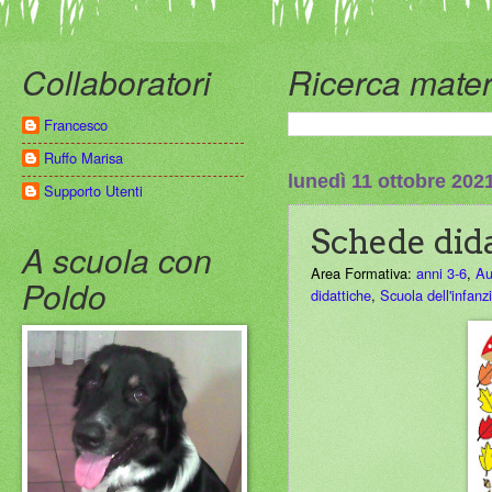
Collaboratori
Ricerca mater
Francesco
Ruffo Marisa
lunedì 11 ottobre 202
Supporto Utenti
Schede did
A scuola con
Area Formativa:
anni 3-6
,
Au
Poldo
didattiche
,
Scuola dell'infanz