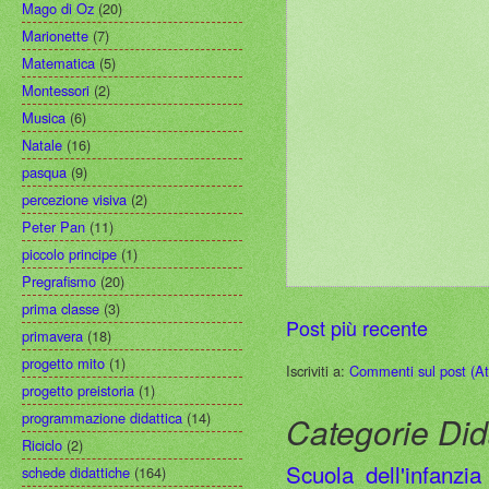
Mago di Oz
(20)
Marionette
(7)
Matematica
(5)
Montessori
(2)
Musica
(6)
Natale
(16)
pasqua
(9)
percezione visiva
(2)
Peter Pan
(11)
piccolo principe
(1)
Pregrafismo
(20)
prima classe
(3)
Post più recente
primavera
(18)
progetto mito
(1)
Iscriviti a:
Commenti sul post (A
progetto preistoria
(1)
programmazione didattica
(14)
Categorie Did
Riciclo
(2)
Scuola dell'infanzia
schede didattiche
(164)