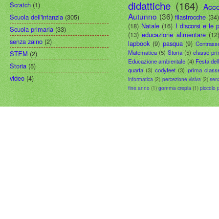
didattiche
(164)
Scratch
(1)
Acco
Autunno
(36)
Scuola dell'infanzia
(305)
filastrocche
(34
(18)
Natale
(16)
I discorsi e le 
Scuola primaria
(33)
(13)
educazione alimentare
(12
senza zaino
(2)
lapbook
(9)
pasqua
(9)
Contrass
Matematica
(5)
Storia
(5)
classe pr
STEM
(2)
Educazione ambientale
(4)
Festa del
Storia
(5)
quarta
(3)
codyfeet
(3)
prima class
video
(4)
informatica
(2)
percezione visiva
(2)
sen
fine anno
(1)
gomma crepla
(1)
piccolo 