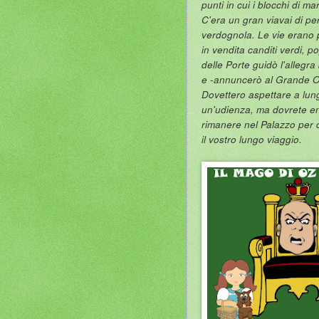
punti in cui i blocchi di m
C'era un gran viavai di per
verdognola. Le vie erano 
in vendita canditi verdi, 
delle Porte guidò l'allegra
e -annuncerò al Grande O
Dovettero aspettare a lung
un'udienza, ma dovrete ent
rimanere nel Palazzo per 
il vostro lungo viaggio.