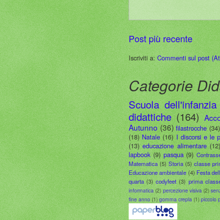
Post più recente
Iscriviti a:
Commenti sul post (A
Categorie Did
Scuola dell'infanzia
didattiche
(164)
Acco
Autunno
(36)
filastrocche
(34
(18)
Natale
(16)
I discorsi e le 
(13)
educazione alimentare
(12
lapbook
(9)
pasqua
(9)
Contrass
Matematica
(5)
Storia
(5)
classe pr
Educazione ambientale
(4)
Festa del
quarta
(3)
codyfeet
(3)
prima class
informatica
(2)
percezione visiva
(2)
sen
fine anno
(1)
gomma crepla
(1)
piccolo 