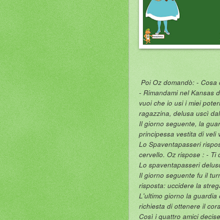
Poi Oz domandò: - Cosa d
- Rimandami nel Kansas dal
vuoi che io usi i miei poter
ragazzina, delusa uscì dal
Il giorno seguente, la gu
principessa vestita di veli
Lo Spaventapasseri rispos
cervello. Oz rispose : - Ti
Lo spaventapasseri deluso
Il giorno seguente fu il tu
risposta: uccidere la streg
L'ultimo giorno la guardia
richiesta di ottenere il cor
Così i quattro amici decis