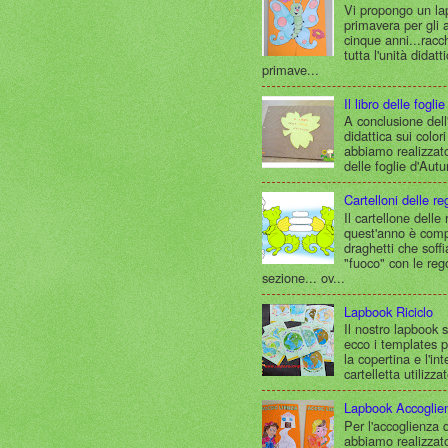
Vi propongo un la
primavera per gli a
cinque anni...racc
tutta l'unità didatt
primave...
Il libro delle fogli
A conclusione dell
didattica sui color
abbiamo realizzato
delle foglie d'Autun
Cartelloni delle re
Il cartellone delle
quest'anno è com
draghetti che soff
"fuoco" con le reg
sezione... ov...
Lapbook Riciclo
Il nostro lapbook su
ecco i templates p
la copertina e l'in
cartelletta utilizza
Lapbook Accoglie
Per l'accoglienza 
abbiamo realizzat