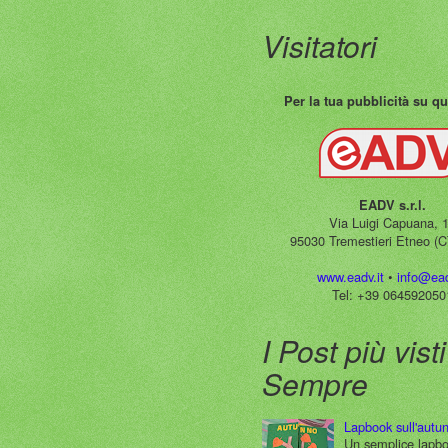
Visitatori
Per la tua pubblicità su qu
EADV s.r.l.
Via Luigi Capuana, 
95030 Tremestieri Etneo (CT
www.eadv.it
•
info@ead
Tel: +39 064592050
I Post più visti
Sempre
Lapbook sull'autu
Un semplice lapb