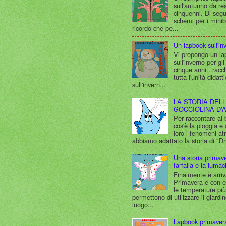
sull'autunno da rea
cinquenni. Di segui
schemi per i minib
ricordo che pe...
Un lapbook sull'in
Vi propongo un l
sull'inverno per gli
cinque anni...racc
tutta l'unità didatt
sull'invern...
LA STORIA DEL
GOCCIOLINA D'
Per raccontare ai
cos'è la pioggia e
loro i fenomeni at
abbiamo adattato la storia di "Dri
Una storia primaver
farfalla e la luma
Finalmente è arriv
Primavera e con es
le temperature più
permettono di utilizzare il giard
luogo...
Lapbook primaver