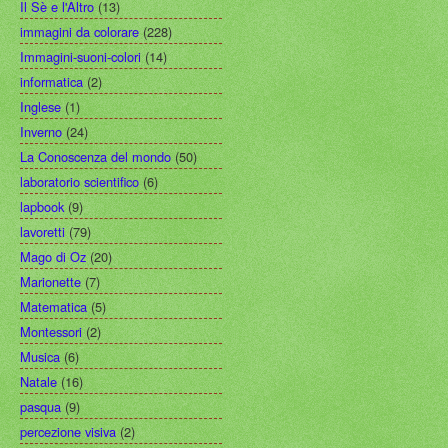
Il Sè e l'Altro
(13)
immagini da colorare
(228)
Immagini-suoni-colori
(14)
informatica
(2)
Inglese
(1)
Inverno
(24)
La Conoscenza del mondo
(50)
laboratorio scientifico
(6)
lapbook
(9)
lavoretti
(79)
Mago di Oz
(20)
Marionette
(7)
Matematica
(5)
Montessori
(2)
Musica
(6)
Natale
(16)
pasqua
(9)
percezione visiva
(2)