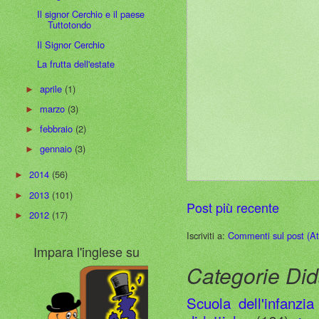
Il signor Cerchio e il paese
Tuttotondo
Il Signor Cerchio
La frutta dell'estate
aprile
(1)
►
marzo
(3)
►
febbraio
(2)
►
gennaio
(3)
►
2014
(56)
►
2013
(101)
►
Post più recente
2012
(17)
►
Iscriviti a:
Commenti sul post (A
Impara l'inglese su
Categorie Did
Scuola dell'infanzia