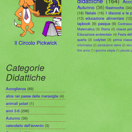
didattiche
(164)
Acco
Autunno
(36)
filastrocche
(34
(18)
Natale
(16)
I discorsi e le 
(13)
educazione alimentare
(12
lapbook
(9)
pasqua
(9)
Contrass
Matematica
(5)
Storia
(5)
classe pr
Educazione ambientale
(4)
Festa del
quarta
(3)
codyfeet
(3)
prima class
Il Circolo Pickwick
informatica
(2)
percezione visiva
(2)
sen
fine anno
(1)
gomma crepla
(1)
piccolo 
Categorie
Didattiche
Accoglienza
(89)
alice nel paese delle meraviglie
(4)
animali polari
(1)
anni 3-6
(296)
Autunno
(36)
calendario dell'avvento
(3)