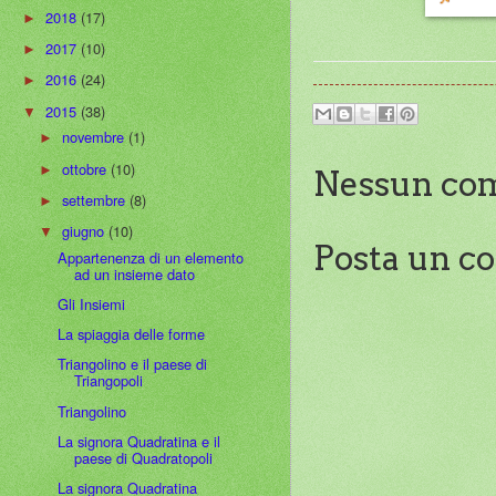
2018
(17)
►
2017
(10)
►
2016
(24)
►
2015
(38)
▼
novembre
(1)
►
ottobre
(10)
►
Nessun co
settembre
(8)
►
giugno
(10)
▼
Posta un 
Appartenenza di un elemento
ad un insieme dato
Gli Insiemi
La spiaggia delle forme
Triangolino e il paese di
Triangopoli
Triangolino
La signora Quadratina e il
paese di Quadratopoli
La signora Quadratina