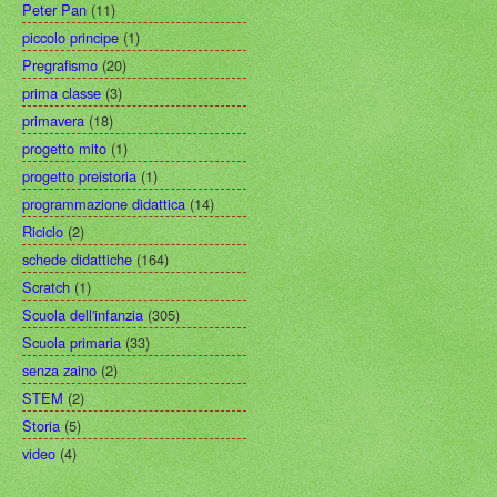
Peter Pan
(11)
piccolo principe
(1)
Pregrafismo
(20)
prima classe
(3)
primavera
(18)
progetto mito
(1)
progetto preistoria
(1)
programmazione didattica
(14)
Riciclo
(2)
schede didattiche
(164)
Scratch
(1)
Scuola dell'infanzia
(305)
Scuola primaria
(33)
senza zaino
(2)
STEM
(2)
Storia
(5)
video
(4)