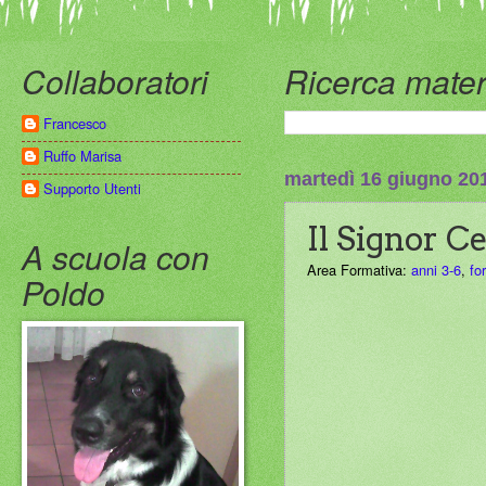
Collaboratori
Ricerca mater
Francesco
Ruffo Marisa
martedì 16 giugno 20
Supporto Utenti
Il Signor C
A scuola con
Area Formativa:
anni 3-6
,
fo
Poldo