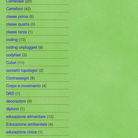
Carnevale
(20)
Cartelloni
(42)
classe prima
(5)
classe quarta
(3)
classe terza
(1)
coding
(13)
coding unplugged
(9)
codyfeet
(3)
Colori
(11)
concetti topologici
(2)
Contrassegni
(8)
Corpo e movimento
(4)
DAD
(1)
decorazioni
(9)
diplomi
(1)
educazione alimentare
(12)
Educazione ambientale
(4)
educazione civica
(1)