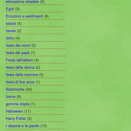
educazione stradale
(5)
Egizi
(3)
Emozioni e sentimenti
(8)
estate
(5)
favole
(2)
feltro
(4)
festa dei nonni
(5)
festa del papà
(7)
Festa dell'albero
(4)
festa della donna
(2)
festa della mamma
(5)
festa di fine anno
(1)
filastrocche
(34)
forme
(9)
gomma crepla
(1)
Halloween
(11)
Harry Potter
(2)
I discorsi e le parole
(15)