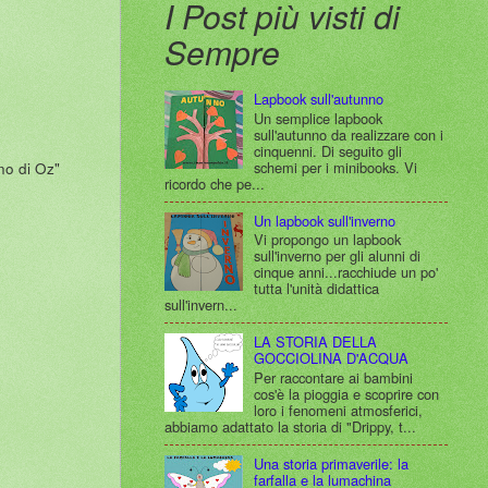
I Post più visti di
Sempre
Lapbook sull'autunno
Un semplice lapbook
sull'autunno da realizzare con i
cinquenni. Di seguito gli
schemi per i minibooks. Vi
gno di Oz"
ricordo che pe...
Un lapbook sull'inverno
Vi propongo un lapbook
sull'inverno per gli alunni di
cinque anni...racchiude un po'
tutta l'unità didattica
sull'invern...
LA STORIA DELLA
GOCCIOLINA D'ACQUA
Per raccontare ai bambini
cos'è la pioggia e scoprire con
loro i fenomeni atmosferici,
abbiamo adattato la storia di "Drippy, t...
Una storia primaverile: la
farfalla e la lumachina