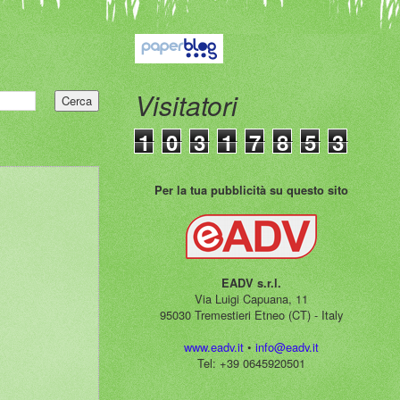
Visitatori
1
0
3
1
7
8
5
3
Per la tua pubblicità su questo sito
EADV s.r.l.
Via Luigi Capuana, 11
95030 Tremestieri Etneo (CT) - Italy
www.eadv.it
•
info@eadv.it
Tel: +39 0645920501