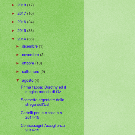
2018
(17)
►
2017
(10)
►
2016
(24)
►
2015
(38)
►
2014
(56)
▼
dicembre
(1)
►
novembre
(3)
►
ottobre
(10)
►
settembre
(9)
►
agosto
(4)
▼
Prima tappa: Dorothy ed il
magico mondo di Oz
Scarpette argentate della
strega dell'Est
Cartelli per la classe a.s.
2014-15
Contrassegni Accoglienza
2014-15