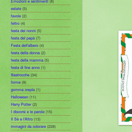
Emozioni e sentimenti
(8)
estate
(5)
favole
(2)
feltro
(4)
festa dei nonni
(5)
festa del papà
(7)
Festa dell'albero
(4)
festa della donna
(2)
festa della mamma
(5)
festa di fine anno
(1)
filastrocche
(34)
forme
(9)
gomma crepla
(1)
Halloween
(11)
Harry Potter
(2)
I discorsi e le parole
(15)
Il Sè e l'Altro
(13)
immagini da colorare
(228)