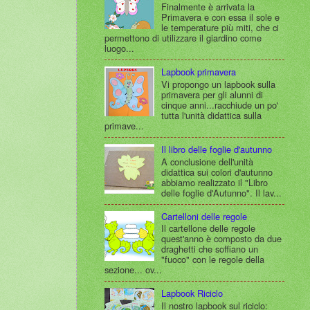
Finalmente è arrivata la
Primavera e con essa il sole e
le temperature più miti, che ci
permettono di utilizzare il giardino come
luogo...
Lapbook primavera
Vi propongo un lapbook sulla
primavera per gli alunni di
cinque anni...racchiude un po'
tutta l'unità didattica sulla
primave...
Il libro delle foglie d'autunno
A conclusione dell'unità
didattica sui colori d'autunno
abbiamo realizzato il "Libro
delle foglie d'Autunno". Il lav...
Cartelloni delle regole
Il cartellone delle regole
quest'anno è composto da due
draghetti che soffiano un
"fuoco" con le regole della
sezione... ov...
Lapbook Riciclo
Il nostro lapbook sul riciclo: