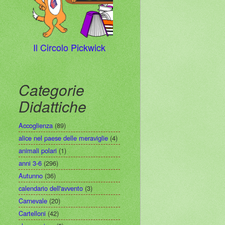
Il Circolo Pickwick
Categorie
Didattiche
Accoglienza
(89)
alice nel paese delle meraviglie
(4)
animali polari
(1)
anni 3-6
(296)
Autunno
(36)
calendario dell'avvento
(3)
Carnevale
(20)
Cartelloni
(42)