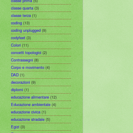
classe prima
(5)
classe quarta
(3)
classe terza
(1)
coding
(13)
coding unplugged
(9)
codyfeet
(3)
Colori
(11)
concetti topologici
(2)
Contrassegni
(8)
Corpo e movimento
(4)
DAD
(1)
decorazioni
(9)
diplomi
(1)
educazione alimentare
(12)
Educazione ambientale
(4)
educazione civica
(1)
educazione stradale
(5)
Egizi
(3)