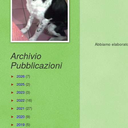
Abbiamo elaborato 
Archivio
Pubblicazioni
2026
(7)
►
2025
(2)
►
2023
(3)
►
2022
(16)
►
2021
(27)
►
2020
(9)
►
2019
(5)
►