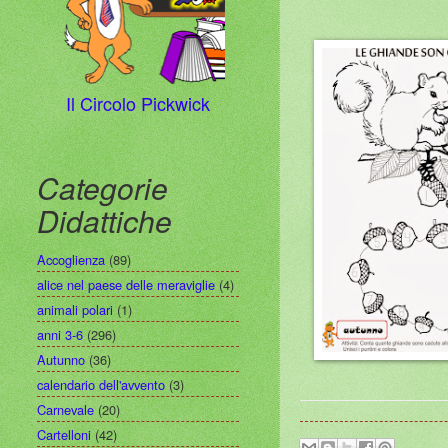
Il Circolo Pickwick
Categorie
Didattiche
Accoglienza
(89)
alice nel paese delle meraviglie
(4)
animali polari
(1)
anni 3-6
(296)
Autunno
(36)
calendario dell'avvento
(3)
Carnevale
(20)
Cartelloni
(42)