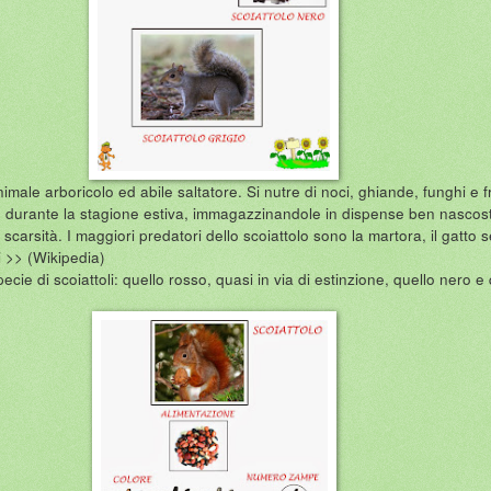
imale arboricolo ed abile saltatore. Si nutre di noci, ghiande, funghi e fr
e durante la stagione estiva, immagazzinandole in dispense ben nascost
 scarsità. I maggiori predatori dello scoiattolo sono la martora, il gatto s
i >> (Wikipedia)
specie di scoiattoli: quello rosso, quasi in via di estinzione, quello nero e 