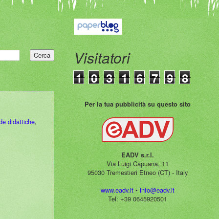
Visitatori
1
0
3
1
6
7
9
8
Per la tua pubblicità su questo sito
de didattiche
,
EADV s.r.l.
Via Luigi Capuana, 11
95030 Tremestieri Etneo (CT) - Italy
www.eadv.it
•
info@eadv.it
Tel: +39 0645920501