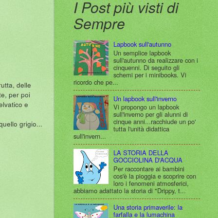
I Post più visti di
Sempre
Lapbook sull'autunno
Un semplice lapbook
sull'autunno da realizzare con i
cinquenni. Di seguito gli
schemi per i minibooks. Vi
ricordo che pe...
utta, delle
e, per poi
Un lapbook sull'inverno
elvatico e
Vi propongo un lapbook
sull'inverno per gli alunni di
cinque anni...racchiude un po'
quello grigio...
tutta l'unità didattica
sull'invern...
LA STORIA DELLA
GOCCIOLINA D'ACQUA
Per raccontare ai bambini
cos'è la pioggia e scoprire con
loro i fenomeni atmosferici,
abbiamo adattato la storia di "Drippy, t...
Una storia primaverile: la
farfalla e la lumachina