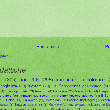
Home page
Po
 (Atom)
dattiche
ia
(305)
anni 3-6
(296)
immagini da colorare
(
ccoglienza
(89)
lavoretti
(79)
La Conoscenza del mondo
(50
(34)
Scuola primaria
(33)
Inverno
(24)
Carnevale
(20)
Mago di Oz
(20)
Pregraf
le parole
(15)
Immagini-suoni-colori
(14)
programmazione didattica
(14)
Il Sè 
(12)
Colori
(11)
Halloween
(11)
Peter Pan
(11)
coding unplugged
(9)
decora
assegni
(8)
Emozioni e sentimenti
(8)
Marionette
(7)
festa del papà
(7)
Musica
(6)
lab
 prima
(5)
educazione stradale
(5)
estate
(5)
festa dei nonni
(5)
festa della mamma
(5)
C