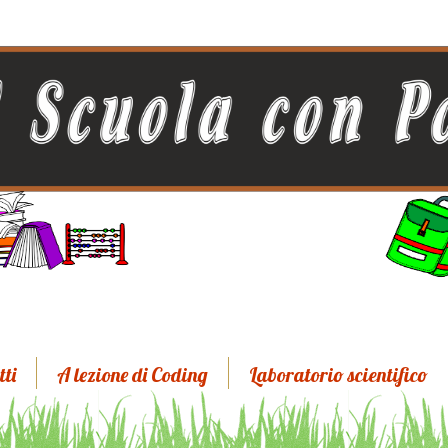
tti
A lezione di Coding
Laboratorio scientifico