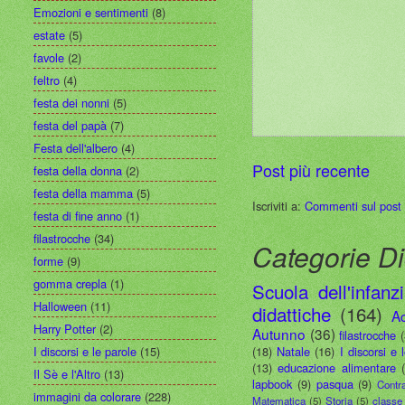
Emozioni e sentimenti
(8)
estate
(5)
favole
(2)
feltro
(4)
festa dei nonni
(5)
festa del papà
(7)
Festa dell'albero
(4)
Post più recente
festa della donna
(2)
festa della mamma
(5)
Iscriviti a:
Commenti sul post
festa di fine anno
(1)
filastrocche
(34)
Categorie Di
forme
(9)
gomma crepla
(1)
Scuola dell'infanz
Halloween
(11)
didattiche
(164)
A
Harry Potter
(2)
Autunno
(36)
filastrocche
I discorsi e le parole
(15)
(18)
Natale
(16)
I discorsi e 
(13)
educazione alimentare
Il Sè e l'Altro
(13)
lapbook
(9)
pasqua
(9)
Contr
immagini da colorare
(228)
Matematica
(5)
Storia
(5)
classe