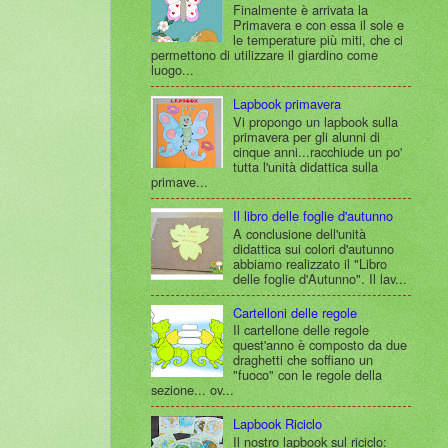
Finalmente è arrivata la
Primavera e con essa il sole e
le temperature più miti, che ci
permettono di utilizzare il giardino come
luogo...
Lapbook primavera
Vi propongo un lapbook sulla
primavera per gli alunni di
cinque anni...racchiude un po'
tutta l'unità didattica sulla
primave...
Il libro delle foglie d'autunno
A conclusione dell'unità
didattica sui colori d'autunno
abbiamo realizzato il "Libro
delle foglie d'Autunno". Il lav...
Cartelloni delle regole
Il cartellone delle regole
quest'anno è composto da due
draghetti che soffiano un
"fuoco" con le regole della
sezione... ov...
Lapbook Riciclo
Il nostro lapbook sul riciclo: