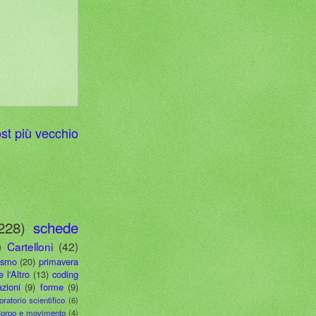
st più vecchio
228)
schede
)
Cartelloni
(42)
ismo
(20)
primavera
e l'Altro
(13)
coding
zioni
(9)
forme
(9)
oratorio scientifico
(6)
orpo e movimento
(4)