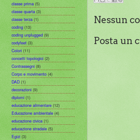
classe prima
(5)
classe quarta
(3)
Nessun c
classe terza
(1)
coding
(13)
coding unplugged
(9)
Posta un
codyfeet
(3)
Colori
(11)
concetti topologici
(2)
Contrassegni
(8)
Corpo e movimento
(4)
DAD
(1)
decorazioni
(9)
diplomi
(1)
educazione alimentare
(12)
Educazione ambientale
(4)
educazione civica
(1)
educazione stradale
(5)
Egizi
(3)