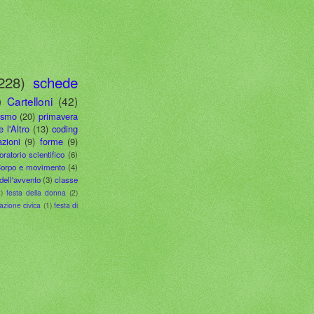
228)
schede
)
Cartelloni
(42)
ismo
(20)
primavera
e l'Altro
(13)
coding
zioni
(9)
forme
(9)
oratorio scientifico
(6)
orpo e movimento
(4)
dell'avvento
(3)
classe
)
festa della donna
(2)
azione civica
(1)
festa di