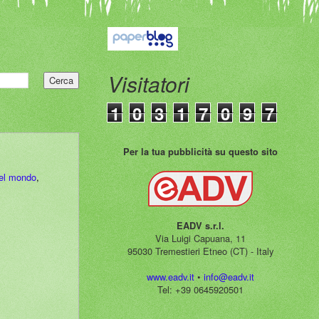
Visitatori
1
0
3
1
7
0
9
7
Per la tua pubblicità su questo sito
el mondo
,
EADV s.r.l.
Via Luigi Capuana, 11
95030 Tremestieri Etneo (CT) - Italy
www.eadv.it
•
info@eadv.it
Tel: +39 0645920501