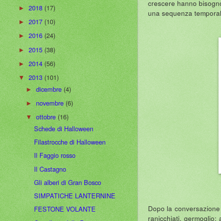
crescere hanno bisogno 
2018
(17)
►
una sequenza temporale,
2017
(10)
►
2016
(24)
►
2015
(38)
►
2014
(56)
►
2013
(101)
▼
dicembre
(4)
►
novembre
(6)
►
ottobre
(16)
▼
Schede di Halloween
Filastrocche di Halloween
Il Faggio rosso
Il Castagno
Gli alberi di Gran Bosco
SIMPATICHE LANTERNINE
Dopo la conversazione g
FESTONE VOLANTE
ranicchiati, germoglio: 