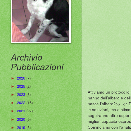
Archivio
Pubblicazioni
2026
(7)
►
2025
(2)
►
Attiviamo un protocollo
2023
(3)
►
hanno dell'albero e de
2022
(16)
nasce l'albero?>>, << D
►
le soluzioni, ma a stimo
2021
(27)
►
seguiranno altre esperi
2020
(9)
►
migliori capacità espres
Cominciamo con l'analizz
2019
(5)
►