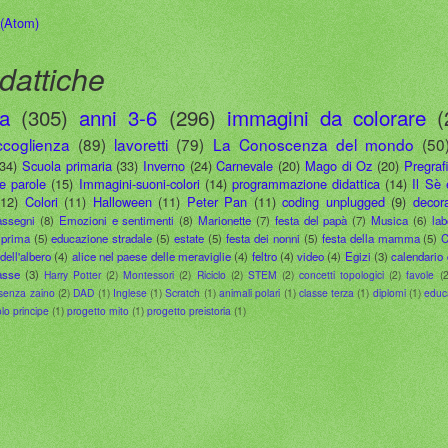
 (Atom)
dattiche
ia
(305)
anni 3-6
(296)
immagini da colorare
(
ccoglienza
(89)
lavoretti
(79)
La Conoscenza del mondo
(50
(34)
Scuola primaria
(33)
Inverno
(24)
Carnevale
(20)
Mago di Oz
(20)
Pregraf
le parole
(15)
Immagini-suoni-colori
(14)
programmazione didattica
(14)
Il Sè 
(12)
Colori
(11)
Halloween
(11)
Peter Pan
(11)
coding unplugged
(9)
decora
assegni
(8)
Emozioni e sentimenti
(8)
Marionette
(7)
festa del papà
(7)
Musica
(6)
lab
 prima
(5)
educazione stradale
(5)
estate
(5)
festa dei nonni
(5)
festa della mamma
(5)
C
dell'albero
(4)
alice nel paese delle meraviglie
(4)
feltro
(4)
video
(4)
Egizi
(3)
calendario 
asse
(3)
Harry Potter
(2)
Montessori
(2)
Riciclo
(2)
STEM
(2)
concetti topologici
(2)
favole
(2
senza zaino
(2)
DAD
(1)
Inglese
(1)
Scratch
(1)
animali polari
(1)
classe terza
(1)
diplomi
(1)
educ
olo principe
(1)
progetto mito
(1)
progetto preistoria
(1)