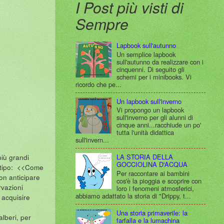
I Post più visti di
Sempre
Lapbook sull'autunno
Un semplice lapbook
sull'autunno da realizzare con i
cinquenni. Di seguito gli
schemi per i minibooks. Vi
ricordo che pe...
Un lapbook sull'inverno
Vi propongo un lapbook
sull'inverno per gli alunni di
cinque anni...racchiude un po'
tutta l'unità didattica
sull'invern...
più grandi
LA STORIA DELLA
GOCCIOLINA D'ACQUA
l tipo: <<Come
Per raccontare ai bambini
on anticipare
cos'è la pioggia e scoprire con
rvazioni
loro i fenomeni atmosferici,
abbiamo adattato la storia di "Drippy, t...
 acquisire
Una storia primaverile: la
alberi, per
farfalla e la lumachina