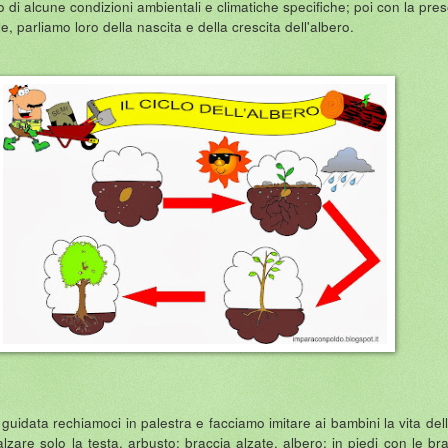
di alcune condizioni ambientali e climatiche specifiche; poi con la pre
 parliamo loro della nascita e della crescita dell'albero.
uidata rechiamoci in palestra e facciamo imitare ai bambini la vita del
alzare solo la testa, arbusto: braccia alzate, albero: in piedi con le br