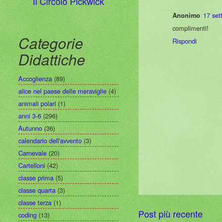
Il Circolo Pickwick
17 set
Anonimo
complimenti!
Categorie
Rispondi
Didattiche
Accoglienza
(89)
alice nel paese delle meraviglie
(4)
animali polari
(1)
anni 3-6
(296)
Autunno
(36)
calendario dell'avvento
(3)
Carnevale
(20)
Cartelloni
(42)
classe prima
(5)
classe quarta
(3)
classe terza
(1)
Post più recente
coding
(13)