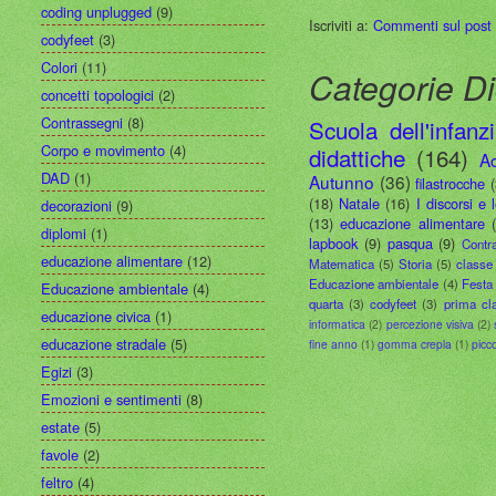
coding unplugged
(9)
Iscriviti a:
Commenti sul post
codyfeet
(3)
Colori
(11)
Categorie Di
concetti topologici
(2)
Contrassegni
(8)
Scuola dell'infanz
Corpo e movimento
(4)
didattiche
(164)
A
DAD
(1)
Autunno
(36)
filastrocche
(18)
Natale
(16)
I discorsi e 
decorazioni
(9)
(13)
educazione alimentare
diplomi
(1)
lapbook
(9)
pasqua
(9)
Contr
educazione alimentare
(12)
Matematica
(5)
Storia
(5)
classe
Educazione ambientale
(4)
Festa 
Educazione ambientale
(4)
quarta
(3)
codyfeet
(3)
prima cl
educazione civica
(1)
informatica
(2)
percezione visiva
(2)
educazione stradale
(5)
fine anno
(1)
gomma crepla
(1)
picc
Egizi
(3)
Emozioni e sentimenti
(8)
estate
(5)
favole
(2)
feltro
(4)