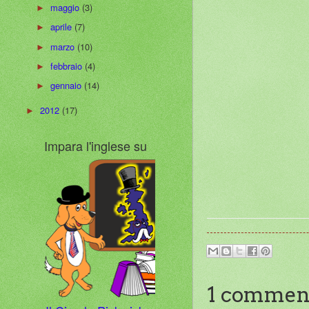
maggio
(3)
►
aprile
(7)
►
marzo
(10)
►
febbraio
(4)
►
gennaio
(14)
►
2012
(17)
►
Impara l'inglese su
1 commen