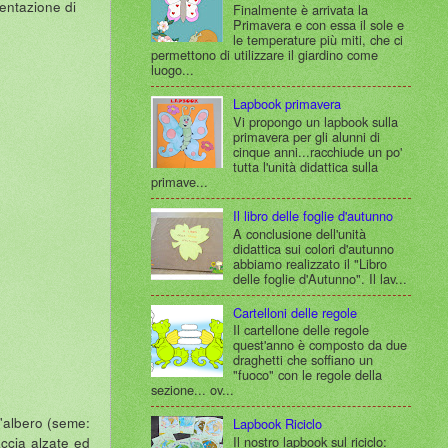
sentazione di
Finalmente è arrivata la
Primavera e con essa il sole e
le temperature più miti, che ci
permettono di utilizzare il giardino come
luogo...
Lapbook primavera
Vi propongo un lapbook sulla
primavera per gli alunni di
cinque anni...racchiude un po'
tutta l'unità didattica sulla
primave...
Il libro delle foglie d'autunno
A conclusione dell'unità
didattica sui colori d'autunno
abbiamo realizzato il "Libro
delle foglie d'Autunno". Il lav...
Cartelloni delle regole
Il cartellone delle regole
quest'anno è composto da due
draghetti che soffiano un
"fuoco" con le regole della
sezione... ov...
l'albero (seme:
Lapbook Riciclo
Il nostro lapbook sul riciclo:
accia alzate ed