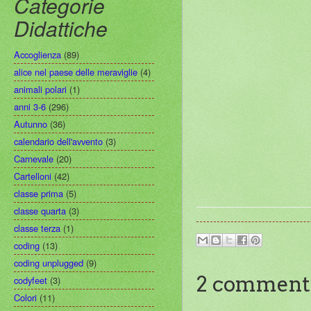
Categorie
Didattiche
Accoglienza
(89)
alice nel paese delle meraviglie
(4)
animali polari
(1)
anni 3-6
(296)
Autunno
(36)
calendario dell'avvento
(3)
Carnevale
(20)
Cartelloni
(42)
classe prima
(5)
classe quarta
(3)
classe terza
(1)
coding
(13)
coding unplugged
(9)
2 commenti
codyfeet
(3)
Colori
(11)