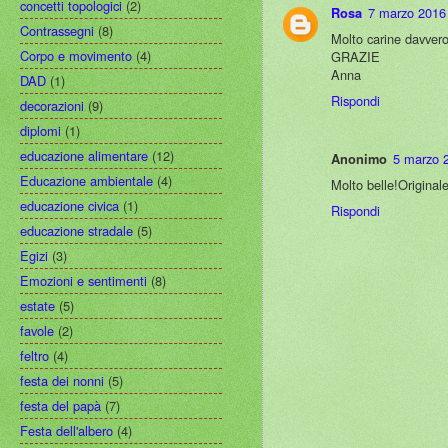
concetti topologici
(2)
7 marzo 2016 
Rosa
Contrassegni
(8)
Molto carine davvero
Corpo e movimento
(4)
GRAZIE
Anna
DAD
(1)
Rispondi
decorazioni
(9)
diplomi
(1)
educazione alimentare
(12)
5 marzo 2
Anonimo
Educazione ambientale
(4)
Molto belle!Originale
educazione civica
(1)
Rispondi
educazione stradale
(5)
Egizi
(3)
Emozioni e sentimenti
(8)
estate
(5)
favole
(2)
feltro
(4)
festa dei nonni
(5)
festa del papà
(7)
Festa dell'albero
(4)