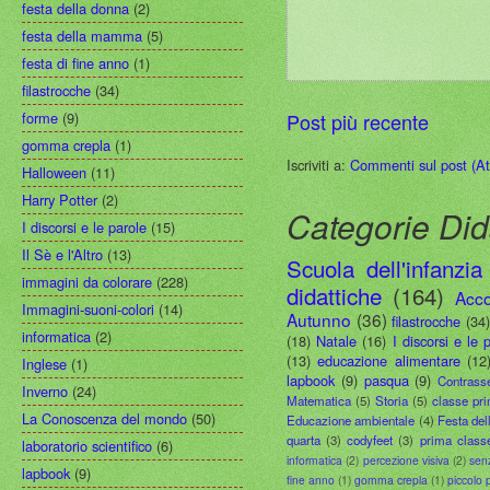
festa della donna
(2)
festa della mamma
(5)
festa di fine anno
(1)
filastrocche
(34)
Post più recente
forme
(9)
gomma crepla
(1)
Iscriviti a:
Commenti sul post (A
Halloween
(11)
Harry Potter
(2)
Categorie Did
I discorsi e le parole
(15)
Il Sè e l'Altro
(13)
Scuola dell'infanzia
immagini da colorare
(228)
didattiche
(164)
Acco
Immagini-suoni-colori
(14)
Autunno
(36)
filastrocche
(34
informatica
(2)
(18)
Natale
(16)
I discorsi e le 
(13)
educazione alimentare
(12
Inglese
(1)
lapbook
(9)
pasqua
(9)
Contrass
Inverno
(24)
Matematica
(5)
Storia
(5)
classe pr
La Conoscenza del mondo
(50)
Educazione ambientale
(4)
Festa del
quarta
(3)
codyfeet
(3)
prima class
laboratorio scientifico
(6)
informatica
(2)
percezione visiva
(2)
sen
lapbook
(9)
fine anno
(1)
gomma crepla
(1)
piccolo 