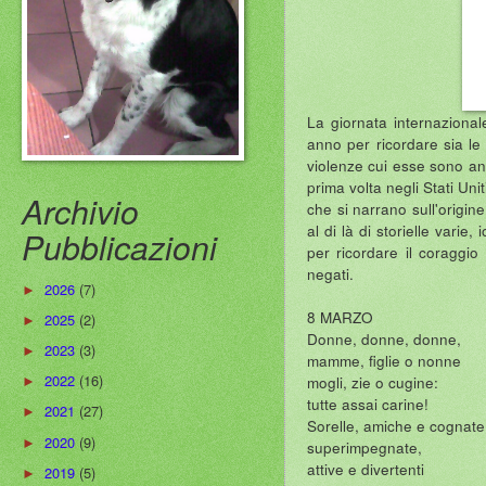
La giornata internazional
anno per ricordare sia le 
violenze cui esse sono an
prima volta negli Stati Uni
Archivio
che si narrano sull'origin
al di là di storielle vari
Pubblicazioni
per ricordare il coraggio
negati.
2026
(7)
►
8 MARZO
2025
(2)
►
Donne, donne, donne,
2023
(3)
►
mamme, figlie o nonne
2022
(16)
mogli, zie o cugine:
►
tutte assai carine!
2021
(27)
►
Sorelle, amiche e cognate
2020
(9)
►
superimpegnate,
attive e divertenti
2019
(5)
►