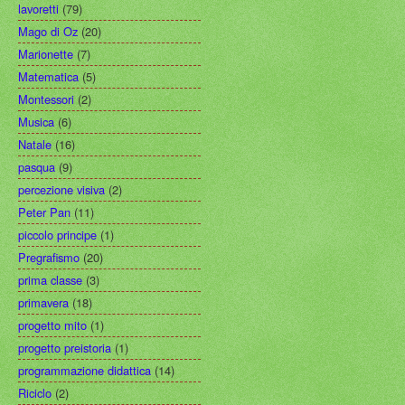
lavoretti
(79)
Mago di Oz
(20)
Marionette
(7)
Matematica
(5)
Montessori
(2)
Musica
(6)
Natale
(16)
pasqua
(9)
percezione visiva
(2)
Peter Pan
(11)
piccolo principe
(1)
Pregrafismo
(20)
prima classe
(3)
primavera
(18)
progetto mito
(1)
progetto preistoria
(1)
programmazione didattica
(14)
Riciclo
(2)