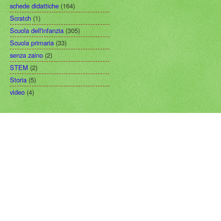
schede didattiche
(164)
Scratch
(1)
Scuola dell'infanzia
(305)
Scuola primaria
(33)
senza zaino
(2)
STEM
(2)
Storia
(5)
video
(4)