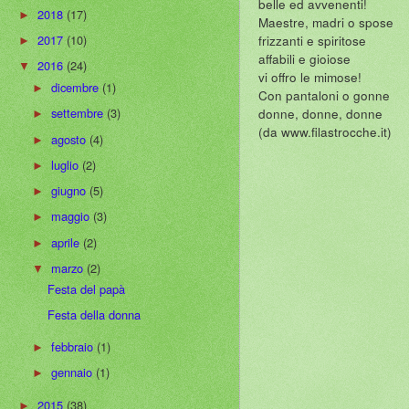
belle ed avvenenti!
2018
(17)
►
Maestre, madri o spose
frizzanti e spiritose
2017
(10)
►
affabili e gioiose
2016
(24)
▼
vi offro le mimose!
dicembre
(1)
►
Con pantaloni o gonne
donne, donne, donne
settembre
(3)
►
(da www.filastrocche.it)
agosto
(4)
►
luglio
(2)
►
giugno
(5)
►
maggio
(3)
►
aprile
(2)
►
marzo
(2)
▼
Festa del papà
Festa della donna
febbraio
(1)
►
gennaio
(1)
►
2015
(38)
►