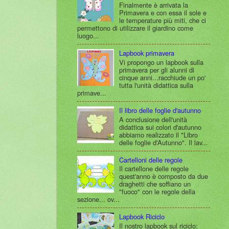
Finalmente è arrivata la
Primavera e con essa il sole e
le temperature più miti, che ci
permettono di utilizzare il giardino come
luogo...
Lapbook primavera
Vi propongo un lapbook sulla
primavera per gli alunni di
cinque anni...racchiude un po'
tutta l'unità didattica sulla
primave...
Il libro delle foglie d'autunno
A conclusione dell'unità
didattica sui colori d'autunno
abbiamo realizzato il "Libro
delle foglie d'Autunno". Il lav...
Cartelloni delle regole
Il cartellone delle regole
quest'anno è composto da due
draghetti che soffiano un
"fuoco" con le regole della
sezione... ov...
Lapbook Riciclo
Il nostro lapbook sul riciclo: