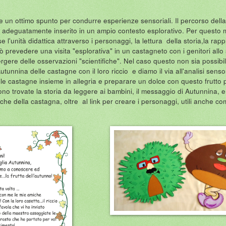
 un ottimo spunto per condurre esperienze sensoriali. Il percorso della fr
 se adeguatamente inserito in un ampio contesto esplorativo. Per questo
e l'unità didattica attraverso i personaggi, la lettura della storia,la ra
ò prevedere una visita "esplorativa" in un castagneto con i genitori allo
rgere delle osservazioni "scientifiche". Nel caso questo non sia possibi
utunnina delle castagne con il loro riccio e diamo il via all'analisi sensor
le castagne insieme in allegria e preparare un dolce con questo frutto p
o trovate la storia da leggere ai bambini, il messaggio di Autunnina, 
iche della castagna, oltre al link per creare i personaggi, utili anche c