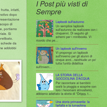
I Post più visti di
Sempre
utta, infatti,
 motivo dopo
ppresentazione
Lapbook sull'autunno
 scopo di
Un semplice lapbook
le, portiamo
sull'autunno da realizzare con i
cinquenni. Di seguito gli
iale. Si
schemi per i minibooks. Vi
relibato.
ricordo che pe...
e schede da
ome addobbi
Un lapbook sull'inverno
Vi propongo un lapbook
sull'inverno per gli alunni di
cinque anni...racchiude un po'
tutta l'unità didattica
sull'invern...
LA STORIA DELLA
GOCCIOLINA D'ACQUA
Per raccontare ai bambini
cos'è la pioggia e scoprire con
loro i fenomeni atmosferici,
abbiamo adattato la storia di "Drippy, t...
Una storia primaverile: la
farfalla e la lumachina