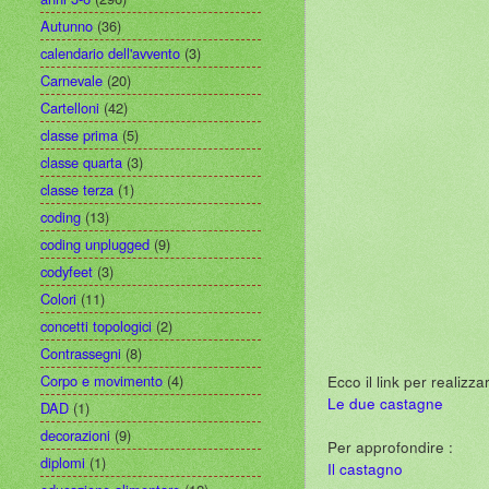
Autunno
(36)
calendario dell'avvento
(3)
Carnevale
(20)
Cartelloni
(42)
classe prima
(5)
classe quarta
(3)
classe terza
(1)
coding
(13)
coding unplugged
(9)
codyfeet
(3)
Colori
(11)
concetti topologici
(2)
Contrassegni
(8)
Corpo e movimento
(4)
Ecco il link per realizz
Le due castagne
DAD
(1)
decorazioni
(9)
Per approfondire :
diplomi
(1)
Il castagno