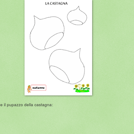
are il pupazzo della castagna: