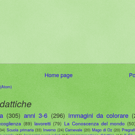
Home page
Po
 (Atom)
dattiche
ia
(305)
anni 3-6
(296)
immagini da colorare
(
ccoglienza
(89)
lavoretti
(79)
La Conoscenza del mondo
(50
(34)
Scuola primaria
(33)
Inverno
(24)
Carnevale
(20)
Mago di Oz
(20)
Pregraf