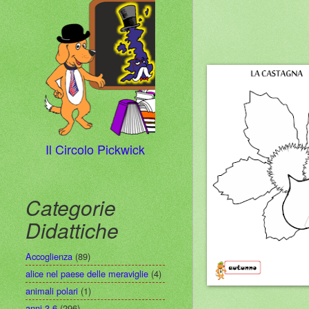
Il Circolo Pickwick
Categorie
Didattiche
Accoglienza
(89)
alice nel paese delle meraviglie
(4)
animali polari
(1)
anni 3-6
(296)