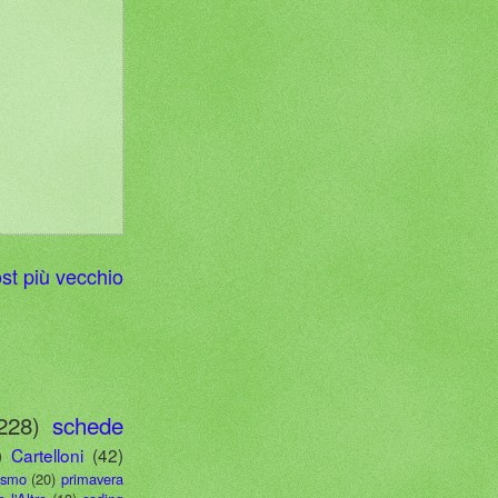
st più vecchio
228)
schede
)
Cartelloni
(42)
ismo
(20)
primavera