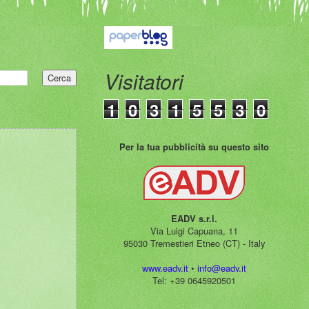
Visitatori
1
0
3
1
5
5
3
0
Per la tua pubblicità su questo sito
EADV s.r.l.
Via Luigi Capuana, 11
95030 Tremestieri Etneo (CT) - Italy
www.eadv.it
•
info@eadv.it
Tel: +39 0645920501