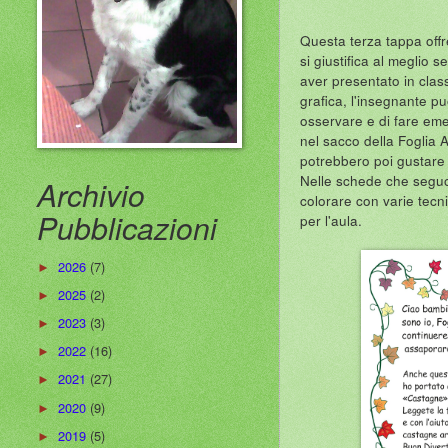
Questa terza tappa offre
si giustifica al meglio
aver presentato in class
grafica, l'insegnante pu
osservare e di fare eme
nel sacco della Foglia A
potrebbero poi gustare 
Nelle schede che seguon
Archivio
colorare con varie tecn
Pubblicazioni
per l'aula.
2026
(7)
►
2025
(2)
►
2023
(3)
►
2022
(16)
►
2021
(27)
►
2020
(9)
►
2019
(5)
►