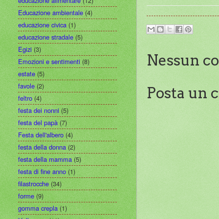
educazione alimentare
(12)
Educazione ambientale
(4)
educazione civica
(1)
educazione stradale
(5)
Egizi
(3)
Nessun c
Emozioni e sentimenti
(8)
estate
(5)
favole
(2)
Posta un
feltro
(4)
festa dei nonni
(5)
festa del papà
(7)
Festa dell'albero
(4)
festa della donna
(2)
festa della mamma
(5)
festa di fine anno
(1)
filastrocche
(34)
forme
(9)
gomma crepla
(1)