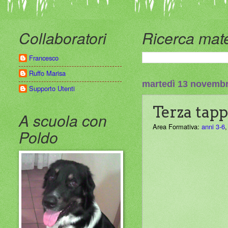
Collaboratori
Ricerca mate
Francesco
Ruffo Marisa
martedì 13 novemb
Supporto Utenti
Terza tapp
A scuola con
Area Formativa:
anni 3-6
Poldo