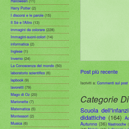
Halloween
(11)
Harry Potter
(2)
I discorsi e le parole
(15)
Il Sè e l'Altro
(13)
immagini da colorare
(228)
Immagini-suoni-colori
(14)
informatica
(2)
Inglese
(1)
Inverno
(24)
La Conoscenza del mondo
(50)
Post più recente
laboratorio scientifico
(6)
lapbook
(9)
Iscriviti a:
Commenti sul post
lavoretti
(79)
Mago di Oz
(20)
Categorie Di
Marionette
(7)
Scuola dell'infanz
Matematica
(5)
didattiche
(164)
Montessori
(2)
A
Autunno
(36)
Musica
(6)
filastrocche