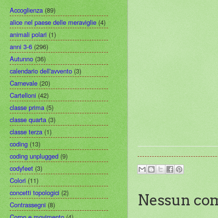
Accoglienza
(89)
alice nel paese delle meraviglie
(4)
animali polari
(1)
anni 3-6
(296)
Autunno
(36)
calendario dell'avvento
(3)
Carnevale
(20)
Cartelloni
(42)
classe prima
(5)
classe quarta
(3)
classe terza
(1)
coding
(13)
coding unplugged
(9)
codyfeet
(3)
Colori
(11)
concetti topologici
(2)
Nessun co
Contrassegni
(8)
Corpo e movimento
(4)