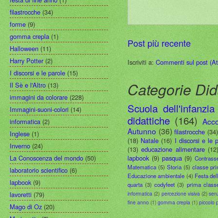
filastrocche
(34)
forme
(9)
gomma crepla
(1)
Post più recente
Halloween
(11)
Harry Potter
(2)
Iscriviti a:
Commenti sul post (A
I discorsi e le parole
(15)
Categorie Did
Il Sè e l'Altro
(13)
immagini da colorare
(228)
Scuola dell'infanzia
Immagini-suoni-colori
(14)
didattiche
(164)
Acco
informatica
(2)
Autunno
(36)
filastrocche
(34
Inglese
(1)
(18)
Natale
(16)
I discorsi e le 
Inverno
(24)
(13)
educazione alimentare
(12
La Conoscenza del mondo
(50)
lapbook
(9)
pasqua
(9)
Contrass
Matematica
(5)
Storia
(5)
classe pr
laboratorio scientifico
(6)
Educazione ambientale
(4)
Festa del
lapbook
(9)
quarta
(3)
codyfeet
(3)
prima class
lavoretti
(79)
informatica
(2)
percezione visiva
(2)
sen
fine anno
(1)
gomma crepla
(1)
piccolo 
Mago di Oz
(20)