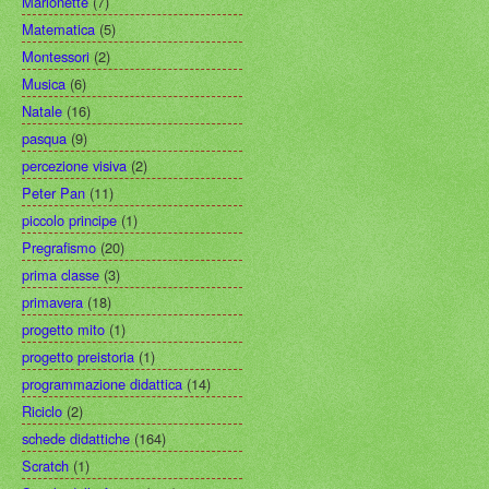
Marionette
(7)
Matematica
(5)
Montessori
(2)
Musica
(6)
Natale
(16)
pasqua
(9)
percezione visiva
(2)
Peter Pan
(11)
piccolo principe
(1)
Pregrafismo
(20)
prima classe
(3)
primavera
(18)
progetto mito
(1)
progetto preistoria
(1)
programmazione didattica
(14)
Riciclo
(2)
schede didattiche
(164)
Scratch
(1)