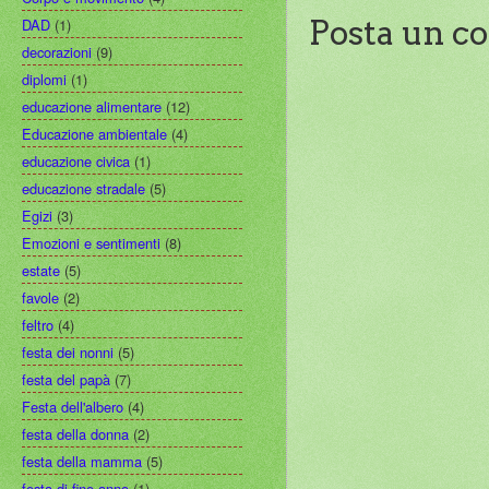
Posta un 
DAD
(1)
decorazioni
(9)
diplomi
(1)
educazione alimentare
(12)
Educazione ambientale
(4)
educazione civica
(1)
educazione stradale
(5)
Egizi
(3)
Emozioni e sentimenti
(8)
estate
(5)
favole
(2)
feltro
(4)
festa dei nonni
(5)
festa del papà
(7)
Festa dell'albero
(4)
festa della donna
(2)
festa della mamma
(5)
festa di fine anno
(1)