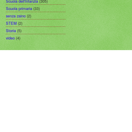
Scuola dell'infanzia
(305)
Scuola primaria
(33)
senza zaino
(2)
STEM
(2)
Storia
(5)
video
(4)