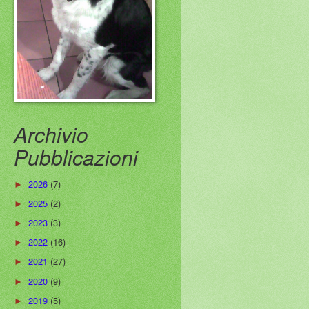
Archivio
Pubblicazioni
2026
(7)
►
2025
(2)
►
2023
(3)
►
2022
(16)
►
2021
(27)
►
2020
(9)
►
2019
(5)
►