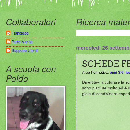
Collaboratori
Ricerca mater
Francesco
Ruffo Marisa
mercoledì 26 settemb
Supporto Utenti
SCHEDE F
A scuola con
Area Formativa:
anni 3-6
,
fe
Poldo
Divertitevi a colorare le s
sono piaciute molto ed è st
gioia di condividere esper