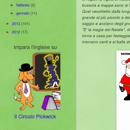
febbraio
(2)
bussola e mappe sono al l
►
Quel vecchietto dalla lun
gennaio
(11)
►
grande al più piccolo a de
saggio e anziano degli gn
2013
(101)
►
"E' la magia del Natale", d
2012
(17)
►
torna a casa per festeggiar
intonano canti e si balla at
Impara l'inglese su
Il Circolo Pickwick