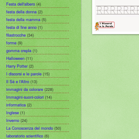
Festa dell'albero
(4)
festa della donna
(2)
festa della mamma
(5)
festa di fine anno
(1)
filastrocche
(34)
forme
(9)
gomma crepla
(1)
Halloween
(11)
Harry Potter
(2)
I discorsi e le parole
(15)
Il Sè e l'Altro
(13)
immagini da colorare
(228)
Immagini-suoni-colori
(14)
informatica
(2)
Inglese
(1)
Inverno
(24)
La Conoscenza del mondo
(50)
laboratorio scientifico
(6)