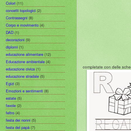
Colori
(11)
concetti topologici
(2)
Contrassegni
(8)
Corpo e movimento
(4)
DAD
(1)
decorazioni
(9)
diplomi
(1)
educazione alimentare
(12)
Educazione ambientale
(4)
completate con delle sche
educazione civica
(1)
educazione stradale
(5)
Egizi
(3)
Emozioni e sentimenti
(8)
estate
(5)
favole
(2)
feltro
(4)
festa dei nonni
(5)
festa del papà
(7)