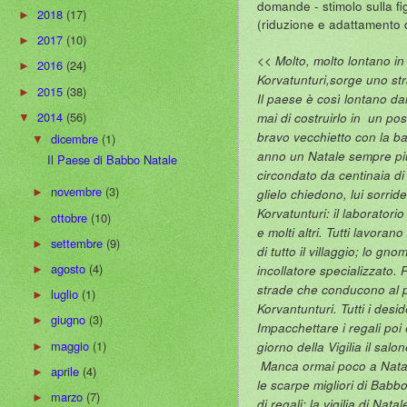
domande - stimolo sulla f
2018
(17)
►
(riduzione e adattamento d
2017
(10)
►
<< Molto, molto lontano in
2016
(24)
►
Korvatunturi,sorge uno str
2015
(38)
►
Il paese è così lontano da
2014
(56)
mai di costruirlo in un po
▼
bravo vecchietto con la ba
dicembre
(1)
▼
anno un Natale sempre più
Il Paese di Babbo Natale
circondato da centinaia d
novembre
(3)
glielo chiedono, lui sorrid
►
Korvatunturi: il laboratori
ottobre
(10)
►
e molti altri. Tutti lavora
settembre
(9)
►
di tutto il villaggio; lo g
agosto
(4)
incollatore specializzato.
►
strade che conducono al p
luglio
(1)
►
Korvantunturi. Tutti i desi
giugno
(3)
►
Impacchettare i regali poi 
maggio
(1)
giorno della Vigilia il sal
►
Manca ormai poco a Natale.
aprile
(4)
►
le scarpe migliori di Babbo
marzo
(7)
►
di regali: la vigilia di Nat