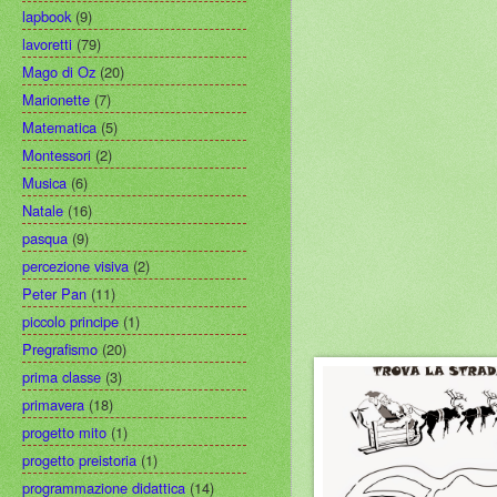
lapbook
(9)
lavoretti
(79)
Mago di Oz
(20)
Marionette
(7)
Matematica
(5)
Montessori
(2)
Musica
(6)
Natale
(16)
pasqua
(9)
percezione visiva
(2)
Peter Pan
(11)
piccolo principe
(1)
Pregrafismo
(20)
prima classe
(3)
primavera
(18)
progetto mito
(1)
progetto preistoria
(1)
programmazione didattica
(14)