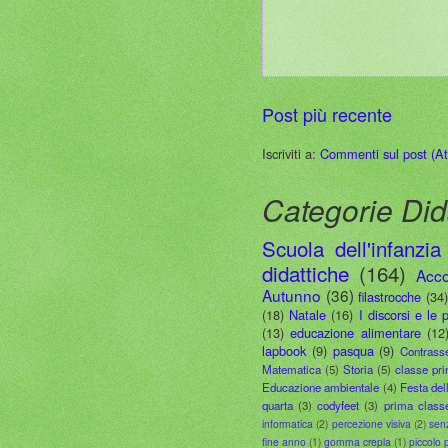
Post più recente
Iscriviti a:
Commenti sul post (A
Categorie Did
Scuola dell'infanzia
didattiche
(164)
Acco
Autunno
(36)
filastrocche
(34
(18)
Natale
(16)
I discorsi e le 
(13)
educazione alimentare
(12
lapbook
(9)
pasqua
(9)
Contrass
Matematica
(5)
Storia
(5)
classe pr
Educazione ambientale
(4)
Festa del
quarta
(3)
codyfeet
(3)
prima class
informatica
(2)
percezione visiva
(2)
sen
fine anno
(1)
gomma crepla
(1)
piccolo 