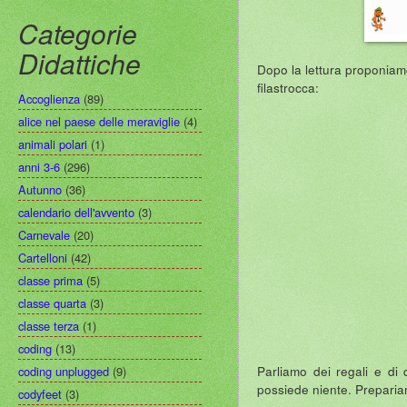
Categorie
Didattiche
Dopo la lettura proponiam
filastrocca:
Accoglienza
(89)
alice nel paese delle meraviglie
(4)
animali polari
(1)
anni 3-6
(296)
Autunno
(36)
calendario dell'avvento
(3)
Carnevale
(20)
Cartelloni
(42)
classe prima
(5)
classe quarta
(3)
classe terza
(1)
coding
(13)
Parliamo dei regali e di 
coding unplugged
(9)
possiede niente. Preparia
codyfeet
(3)