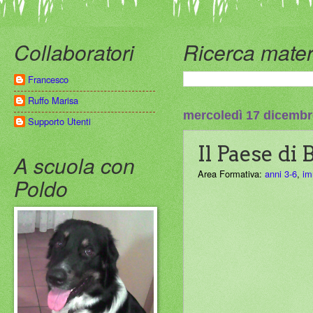
Collaboratori
Ricerca mater
Francesco
Ruffo Marisa
mercoledì 17 dicembr
Supporto Utenti
Il Paese di
A scuola con
Area Formativa:
anni 3-6
,
im
Poldo