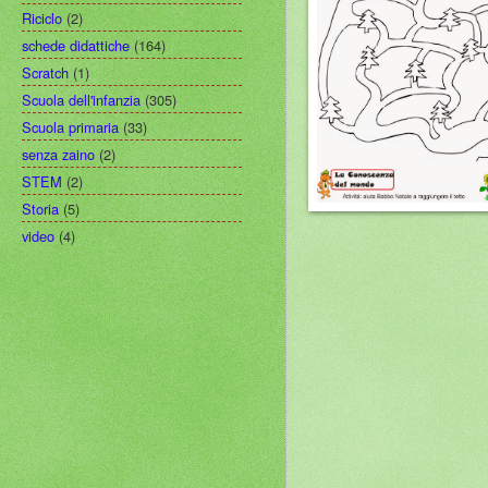
Riciclo
(2)
schede didattiche
(164)
Scratch
(1)
Scuola dell'infanzia
(305)
Scuola primaria
(33)
senza zaino
(2)
STEM
(2)
Storia
(5)
video
(4)