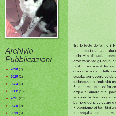
Tra le feste dell'anno il
Archivio
trasforma in un laboratori
nella vita di tutti. I ba
Pubblicazioni
emotivamente gli adulti at
nostro percorso di lavoro,
2026
(7)
►
questo è festa di tutti, c
scuola, per essere celebra
2025
(2)
►
delicatezza e l'incisività c
2023
(3)
►
E' fondamentale poi far c
2022
(16)
ampio di amore e di pace.
►
scoprire le tradizioni di 
2021
(27)
►
barriere del pregiudizio e
2020
(9)
►
Proponiamo ai bambini una
e tranquilla con una mus
2019
(5)
►